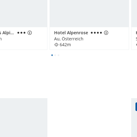
Pension Haus Alpina
Hotel Alpenrose
h
Au, Österreich
642m