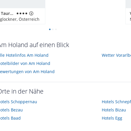
Wanderhotel Taurerwirt
glockner, Österreich
Am Holand auf einen Blick
lle Hotelinfos Am Holand
Wetter Vorarlb
otelbilder von Am Holand
ewertungen von Am Holand
Orte in der Nähe
otels
Schoppernau
Hotels
Schnep
otels
Bezau
Hotels
Bizau
otels
Baad
Hotels
Egg