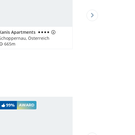
Kanis Apartments
Schoppernau, Österreich
665m
99%
AWARD