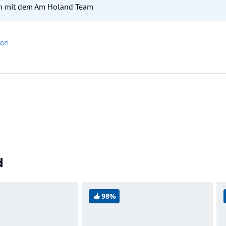
in mit dem Am Holand Team
len
d
98%