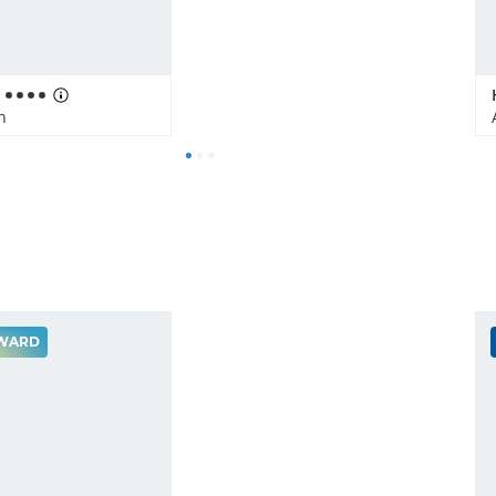
h
WARD