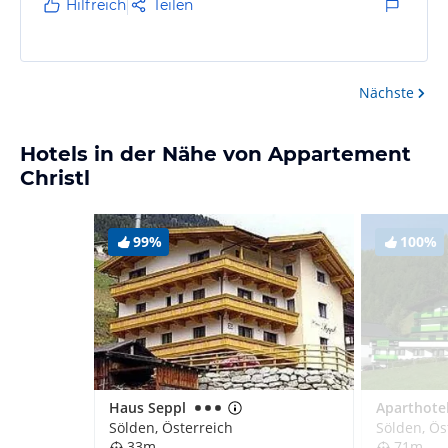
Hilfreich
Teilen
Nächste
Hotels in der Nähe von Appartement
Christl
99%
100%
Haus Seppl
Sölden, Österreich
Sölden, Ös
33m
71m