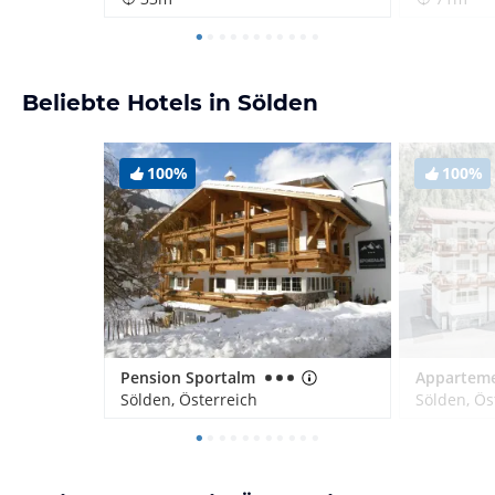
Beliebte Hotels in Sölden
100%
100%
Pension Sportalm
Sölden, Österreich
Sölden, Ös