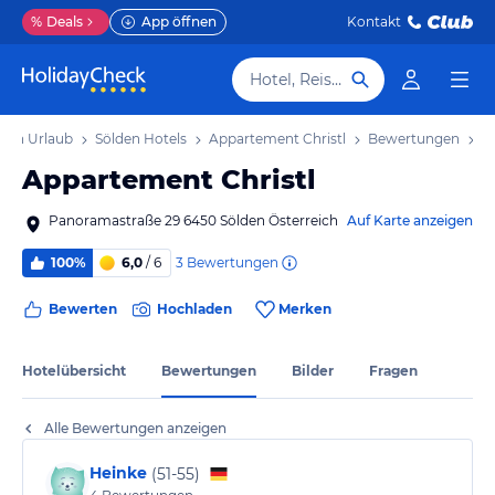
%
Deals
App öffnen
Kontakt
Hotel, Reiseziel
lden Urlaub
Sölden Hotels
Appartement Christl
Bewertungen
Appartement Christl
Panoramastraße 29 6450 Sölden Österreich
Auf Karte anzeigen
3
Bewertungen
100%
6,0
/ 6
Bewerten
Hochladen
Merken
Hotelübersicht
Bewertungen
Bilder
Fragen
Alle Bewertungen anzeigen
Heinke
(
51-55
)