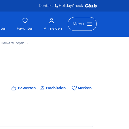
Kontakt
HolidayCheck 
Menü
rten
Favoriten
Anmelden
Bewertungen
Bewerten
Hochladen
Merken