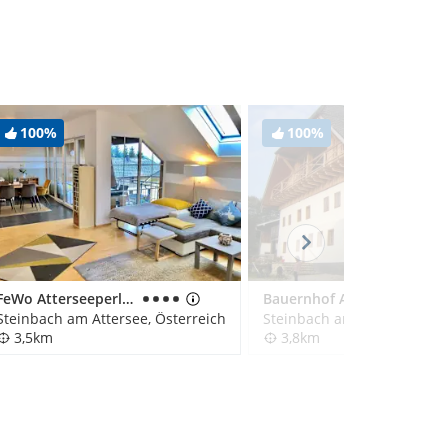
100%
100%
FeWo Atterseeperle - 80m2 mit See- und Gebirgsblick
Bauernhof Angermann
Steinbach am Attersee, Österreich
Steinbach am Attersee, Öst
3,5km
3,8km