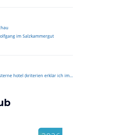
chau
olfgang im Salzkammergut
suche gutes 5 sterne hotel (kriterien erklär ich im post)
ub