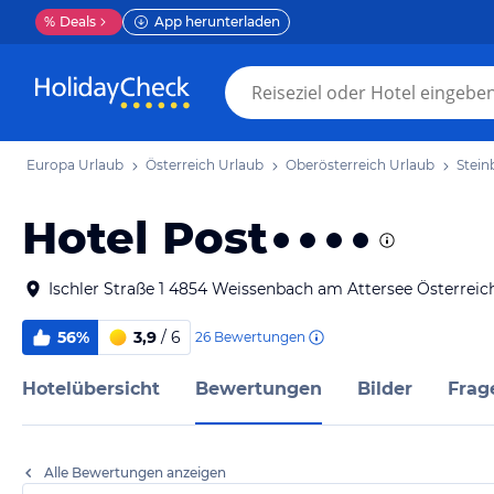
%
Deals
App herunterladen
Europa Urlaub
Österreich Urlaub
Oberösterreich Urlaub
Stein
Hotel Post
Ischler Straße 1 4854 Weissenbach am Attersee Österreic
56%
3,9
/ 6
26
Bewertungen
Hotelübersicht
Bewertungen
Bilder
Frag
Alle Bewertungen anzeigen