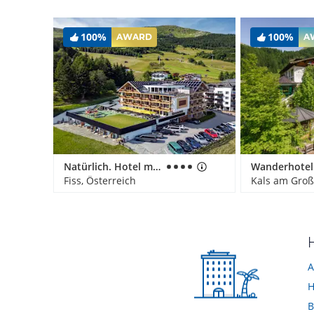
100%
100%
AWARD
A
Natürlich. Hotel mit Charakter
Fiss, Österreich
Kals am Groß
A
H
B