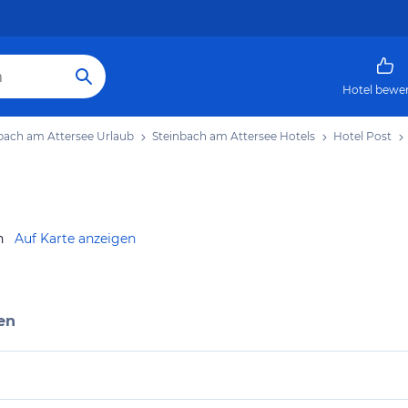
Hotel bewe
bach am Attersee Urlaub
Steinbach am Attersee Hotels
Hotel Post
h
Auf Karte anzeigen
en