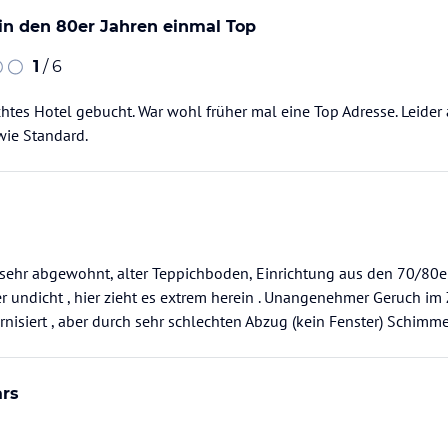
in den 80er Jahren einmal Top
1
/ 6
chtes Hotel gebucht. War wohl früher mal eine Top Adresse. Leide
wie Standard.
sehr abgewohnt, alter Teppichboden, Einrichtung aus den 70/80er
r undicht , hier zieht es extrem herein . Unangenehmer Geruch i
nisiert , aber durch sehr schlechten Abzug (kein Fenster) Schimm
ars