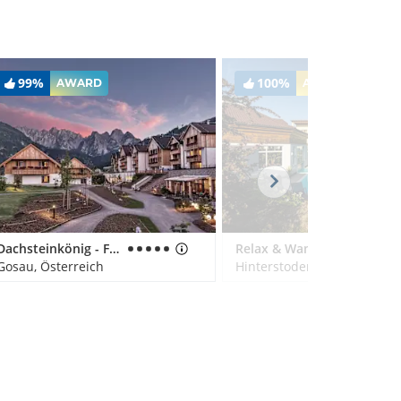
99%
100%
AWARD
AWARD
Dachsteinkönig - Familux Resort
Relax & Wanderhotel Poppengut
Gosau, Österreich
Hinterstoder, Österreich