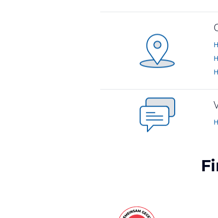
H
H
H
H
F