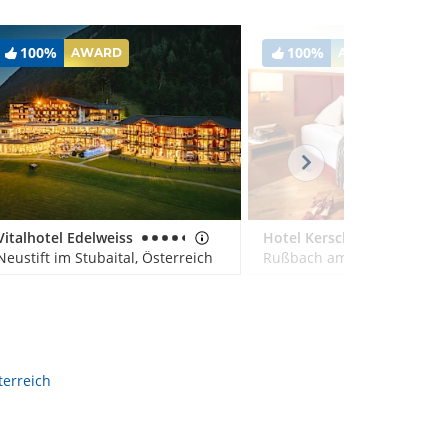
100%
100%
AWARD
AWARD
Vitalhotel Edelweiss
Hotel Kerschbaumer
Neustift im Stubaital, Österreich
terreich