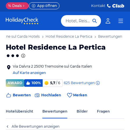
%
Deals
App öffnen
Kontakt
Hotel, Reiseziel
osine sul Garda Hotels
Hotel Residence La Pertica
Bewertungen
Hotel Residence La Pertica
Via Dalvra 2 25010 Tremosine sul Garda Italien
Auf Karte anzeigen
625
Bewertungen
AWARD
100%
5,7
/ 6
Bewerten
Hochladen
Merken
Hotelübersicht
Bewertungen
Bilder
Fragen
Alle Bewertungen anzeigen