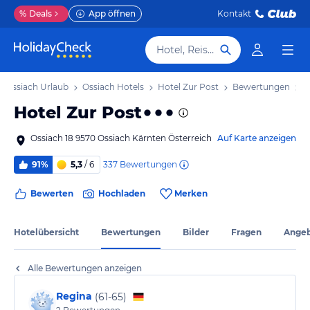
%
Deals
App öffnen
Kontakt
Hotel, Reiseziel
Ossiach Urlaub
Ossiach Hotels
Hotel Zur Post
Bewertungen
Hotel Zur Post
Ossiach 18 9570 Ossiach Kärnten Österreich
Auf Karte anzeigen
337
Bewertungen
91%
5,3
/ 6
Bewerten
Hochladen
Merken
Hotelübersicht
Bewertungen
Bilder
Fragen
Ange
Alle Bewertungen anzeigen
Regina
(
61-65
)