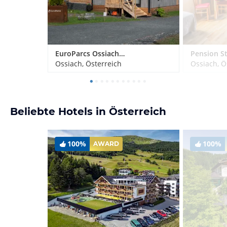
EuroParcs Ossiacher See
Ossiach, Österreich
Ossiach, Ö
Beliebte Hotels in Österreich
100%
100%
AWARD