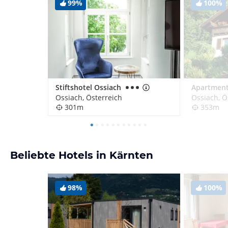
99%
100%
Stiftshotel Ossiach
Ossiach, Österreich
Ossiach, Ö
301m
353m
Beliebte Hotels in Kärnten
98%
100%