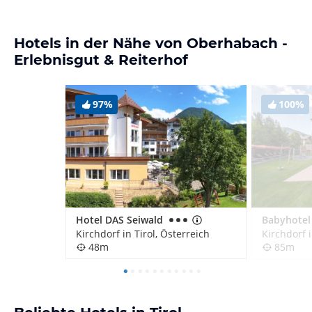
Hotels in der Nähe von Oberhabach -
Erlebnisgut & Reiterhof
97%
100%
Hotel DAS Seiwald
Babyhotel
Kirchdorf in Tirol, Österreich
Kirchdorf i
48m
85m