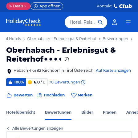
%
Deals
App öffnen
Kontakt
Hotel, Reiseziel
Tirol Hotels
Oberhabach - Erlebnisgut & Reiterhof
Bewertungen
Oberhabach - Erlebnisgut &
Reiterhof
Habach 4 6382 Kirchdorf in Tirol Österreich
Auf Karte anzeigen
70
Bewertungen
100%
6,0
/ 6
Bewerten
Hochladen
Merken
Hotelübersicht
Bewertungen
Bilder
Fragen
Ange
Alle Bewertungen anzeigen