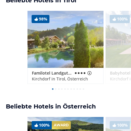
Beliebte Hotels in Tirol
98%
100%
Familotel Landgut Furtherwirt
Babyhotel
Kirchdorf in Tirol, Österreich
Kirchdorf i
Beliebte Hotels in Österreich
100%
100%
AWARD