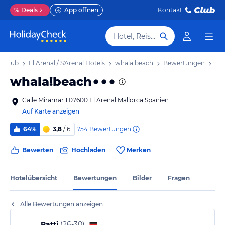
%
Deals
App öffnen
Kontakt
Hotel, Reiseziel
 Urlaub
El Arenal / S'Arenal Hotels
whala!beach
Bewertungen
whala!beach
Calle Miramar 1 07600 El Arenal Mallorca Spanien
Auf Karte anzeigen
754
Bewertungen
64%
3,8
/ 6
Bewerten
Hochladen
Merken
Hotelübersicht
Bewertungen
Bilder
Fragen
Alle Bewertungen anzeigen
Patti
(
26-30
)