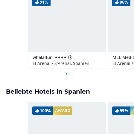
91%
86%
whala!fun
El Arenal / S'Arenal, Spanien
El Arenal 
Beliebte Hotels in Spanien
100%
99%
AWARD