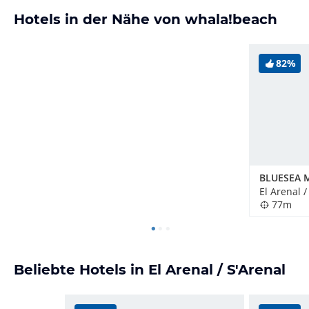
Hotels in der Nähe von whala!beach
82%
BLUESEA M
El Arenal 
77m
Beliebte Hotels in El Arenal / S'Arenal