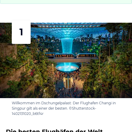
1
Willkommen im Dschungelpalast: Der Flughafen Changi in
Singpur gilt als einer der besten. ©Shutterstock-
1402131020_b6tf4r
Die besten Flughäfen der Welt