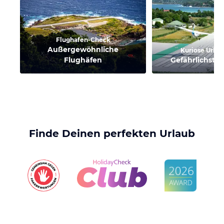
Flughafen-Check
Außergewöhnliche
Kuriose Urlau
Flughäfen
Gefährlichste
Finde Deinen perfekten Urlaub