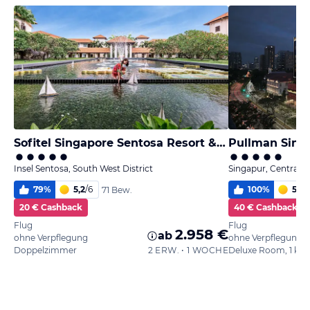
Sofitel Singapore Sentosa Resort & Spa
Pullman Singa
Insel Sentosa, South West District
Singapur, Central Di
79
%
5,2
/
6
100
%
5,6
/
71 Bew.
20 € Cashback
40 € Cashback
Flug
Flug
2.958 €
ab
ohne Verpflegung
ohne Verpflegung
Doppelzimmer
2 ERW. • 1 WOCHE