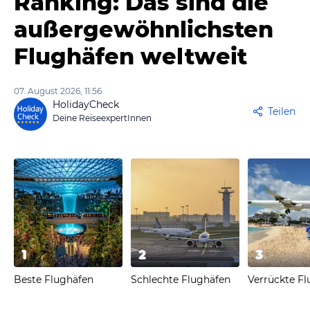
Ranking: Das sind die
außergewöhnlichsten
Flughäfen weltweit
07. August 2026, 11:56
HolidayCheck
Teilen
Deine ReiseexpertInnen
1
2
3
Beste Flughäfen
Schlechte Flughäfen
Verrückte F