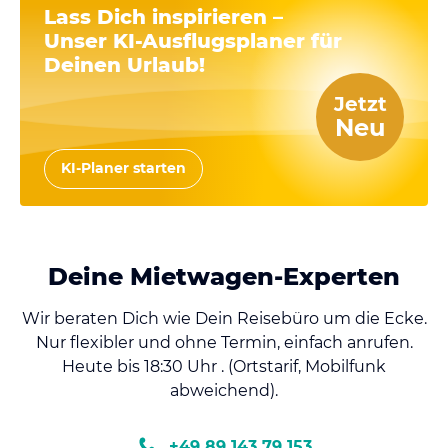
Lass Dich inspirieren –
Unser
KI-Ausflugsplaner
für
Deinen Urlaub!
Jetzt
Neu
KI-Planer starten
Deine Mietwagen-Experten
Wir beraten Dich wie Dein Reisebüro um die Ecke.
Nur flexibler und ohne Termin, einfach anrufen.
Heute bis 18:30 Uhr . (Ortstarif, Mobilfunk
abweichend).
+49 89 143 79 153