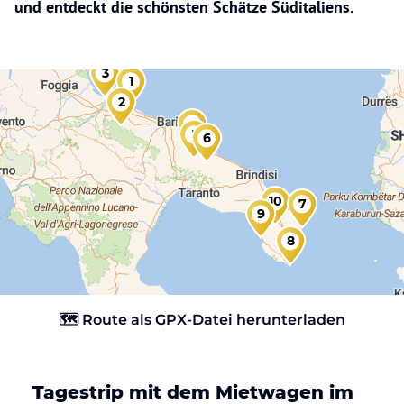
und entdeckt die schönsten Schätze Süditaliens.
3
1
2
4
5
6
10
7
9
8
🗺️ Route als GPX-Datei herunterladen
Tagestrip mit dem Mietwagen im