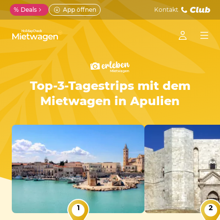
%
Deals
App öffnen
Kontakt
Top-3-Tagestrips mit dem
Mietwagen in Apulien
1
2