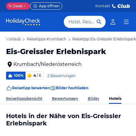
%
Deals
App öffnen
Kontakt
Hotel, Reiseziel
ach Urlaub
Reisetipps Krumbach
Reisetipp Eis-Greissler Erlebnispark
Eis-Greissler Erlebnispark
Krumbach/Niederösterreich
100%
4
/ 6
2 Bewertungen
Reisetipp bewerten
Bilder hochladen
Hotels
Reisetippübersicht
Bewertungen
Bilder
Hotels in der Nähe von Eis-Greissler
Erlebnispark