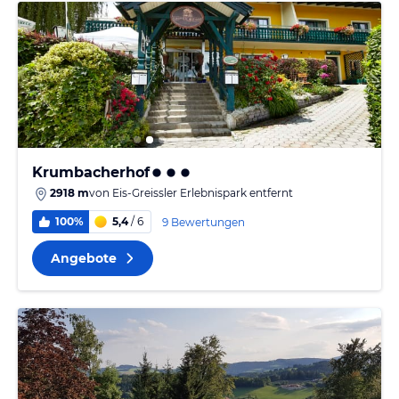
Krumbacherhof
2918 m
von
Eis-Greissler Erlebnispark
entfernt
100%
5,4
/ 6
9 Bewertungen
Angebote