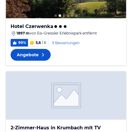
Hotel Czerwenka
1897 m
von
Eis-Greissler Erlebnispark
entfernt
99%
5,6
/ 6
9 Bewertungen
Angebote
2-Zimmer-Haus in Krumbach mit TV