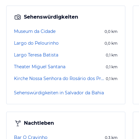
Sehenswürdigkeiten
Museum da Cidade
0,0
km
Largo do Pelourinho
0,0
km
Largo Teresa Batista
0,1
km
Theater Miguel Santana
0,1
km
Kirche Nossa Senhora do Rosário dos Pretos
0,1
km
Sehenswürdigkeiten in Salvador da Bahia
Nachtleben
Bar O Cravinho
0,3
km