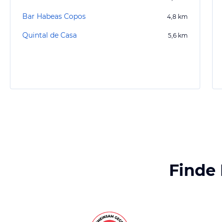
Bar Habeas Copos
4,8
km
Quintal de Casa
5,6
km
Finde