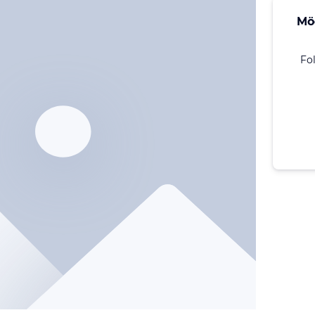
Mö
Fo