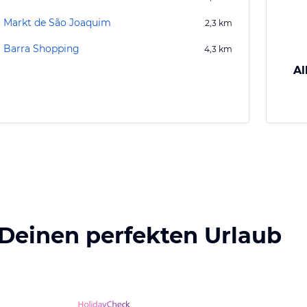
Markt de São Joaquim
2,3
km
Barra Shopping
4,3
km
Al
 Deinen perfekten Urlaub