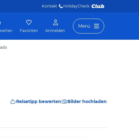
Kontakt
HolidayCheck 
Menü
werten
Favoriten
Anmelden
mado
Reisetipp bewerten
Bilder hochladen