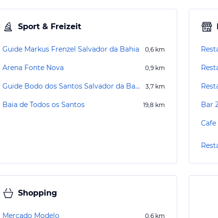
Sport & Freizeit
Guide Markus Frenzel Salvador da Bahia
Rest
0,6
km
Arena Fonte Nova
Rest
0,9
km
Guide Bodo dos Santos Salvador da Bahia
Rest
3,7
km
Baia de Todos os Santos
Bar 
19,8
km
Cafe 
Rest
Shopping
Mercado Modelo
0,6
km