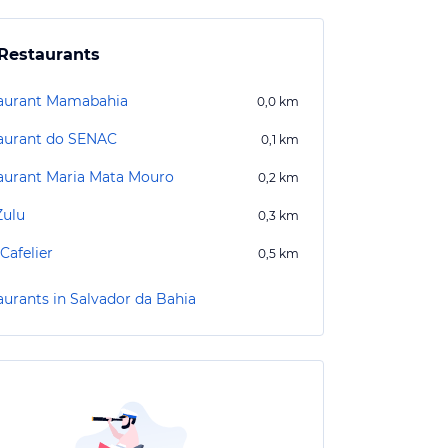
Restaurants
aurant Mamabahia
0,0
km
aurant do SENAC
0,1
km
aurant Maria Mata Mouro
0,2
km
Zulu
0,3
km
Cafelier
0,5
km
aurants in Salvador da Bahia