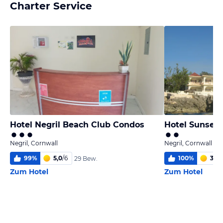
Charter Service
Hotel Negril Beach Club Condos
Hotel Sunset 
Negril, Cornwall
Negril, Cornwall
99
%
5,0
/
6
100
%
3,7
/
29 Bew.
Zum Hotel
Zum Hotel