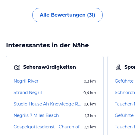
Alle Bewertungen (31)
Interessantes in der Nähe
Sehenswürdigkeiten
Spor
Negril River
0,3
km
Strand Negril
Schnorch
0,4
km
Studio House Ah Knowledge Records
Tauchen 
0,6
km
Negrils 7 Miles Beach
1,3
km
Gospelgottesdienst - Church of god
Tauchen 
2,9
km