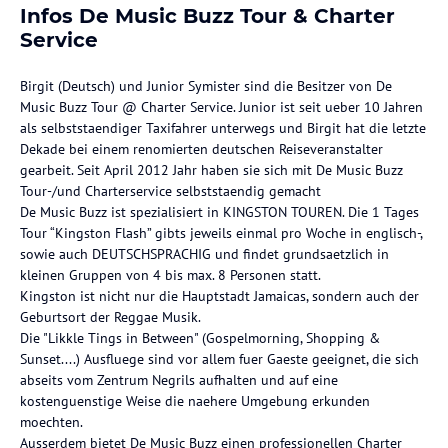
Infos De Music Buzz Tour & Charter
Service
Birgit (Deutsch) und Junior Symister sind die Besitzer von De
Music Buzz Tour @ Charter Service. Junior ist seit ueber 10 Jahren
als selbststaendiger Taxifahrer unterwegs und Birgit hat die letzte
Dekade bei einem renomierten deutschen Reiseveranstalter
gearbeit. Seit April 2012 Jahr haben sie sich mit De Music Buzz
Tour-/und Charterservice selbststaendig gemacht
De Music Buzz ist spezialisiert in KINGSTON TOUREN. Die 1 Tages
Tour “Kingston Flash” gibts jeweils einmal pro Woche in englisch-,
sowie auch DEUTSCHSPRACHIG und findet grundsaetzlich in
kleinen Gruppen von 4 bis max. 8 Personen statt.
Kingston ist nicht nur die Hauptstadt Jamaicas, sondern auch der
Geburtsort der Reggae Musik.
Die "Likkle Tings in Between" (Gospelmorning, Shopping &
Sunset....) Ausfluege sind vor allem fuer Gaeste geeignet, die sich
abseits vom Zentrum Negrils aufhalten und auf eine
kostenguenstige Weise die naehere Umgebung erkunden
moechten.
Ausserdem bietet De Music Buzz einen professionellen Charter