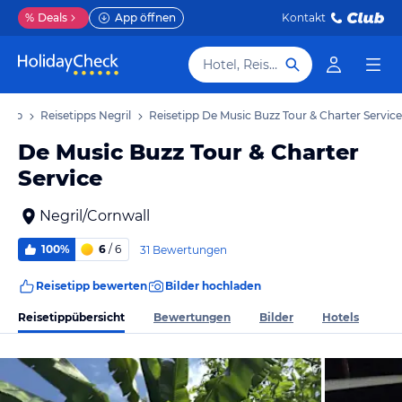
%
Deals
App öffnen
Kontakt
Hotel, Reiseziel
rlaub
Reisetipps Negril
Reisetipp De Music Buzz Tour & Charter Service
De Music Buzz Tour & Charter
Service
Negril/Cornwall
100%
6
/ 6
31 Bewertungen
Reisetipp bewerten
Bilder hochladen
Reisetippübersicht
Bewertungen
Bilder
Hotels