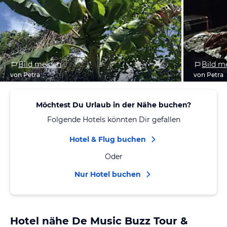
Bild melden
Bild m
von Petra
von Petra
Möchtest Du Urlaub in der Nähe buchen?
Folgende Hotels könnten Dir gefallen
Hotel & Flug buchen
Oder
Nur Hotel buchen
Hotel nähe De Music Buzz Tour &