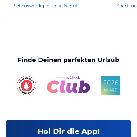
Sehenswürdigkeiten in Negril
Sport- un
Finde Deinen perfekten Urlaub
Hol Dir die App!