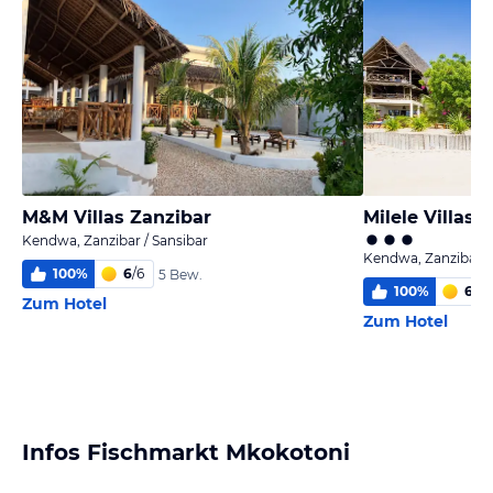
M&M Villas Zanzibar
Milele Villas
Kendwa, Zanzibar / Sansibar
Kendwa, Zanzibar /
100
%
6
/
6
5 Bew.
100
%
6,0
/
Zum Hotel
Zum Hotel
Infos Fischmarkt Mkokotoni