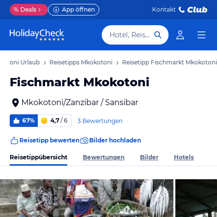
%
Deals
App öffnen
Kontakt
Hotel, Reiseziel
kotoni Urlaub
Reisetipps Mkokotoni
Reisetipp Fischmarkt Mkokotoni
Fischmarkt Mkokotoni
Mkokotoni/Zanzibar / Sansibar
67%
4,7
/ 6
3 Bewertungen
Reisetipp bewerten
Bilder hochladen
Reisetippübersicht
Bewertungen
Bilder
Hotels