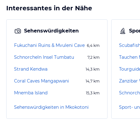
Interessantes in der Nähe
Sehenswürdigkeiten
Spor
Fukuchani Ruins & Mvuleni Cave
Scubafish
6,4
km
Schnorcheln Insel Tumbatu
Tauchen
7,2
km
Strand Kendwa
Tourguid
14,3
km
Coral Caves Mangapwani
Zanzibar
14,7
km
Mnemba Island
15,3
km
Sehenswürdigkeiten in Mkokotoni