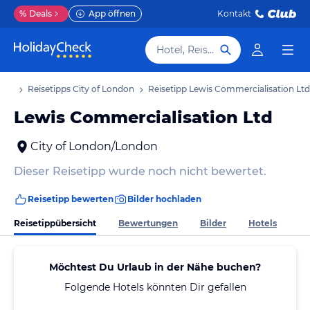
%
Deals
App öffnen
Kontakt
Hotel, Reiseziel
laub
Reisetipps City of London
Reisetipp Lewis Commercialisation Ltd
Lewis Commercialisation Ltd
City of London/London
Dieser Reisetipp wurde noch nicht bewertet.
Reisetipp bewerten
Bilder hochladen
Reisetippübersicht
Bewertungen
Bilder
Hotels
Möchtest Du Urlaub in der Nähe buchen?
Folgende Hotels könnten Dir gefallen