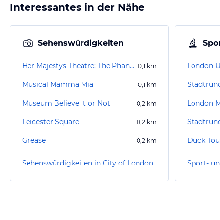
Interessantes in der Nähe
Sehenswürdigkeiten
Spor
Her Majestys Theatre: The Phantom of The Opera
London 
0,1
km
Musical Mamma Mia
0,1
km
Museum Believe It or Not
London M
0,2
km
Leicester Square
0,2
km
Grease
Duck Tou
0,2
km
Sehenswürdigkeiten in City of London