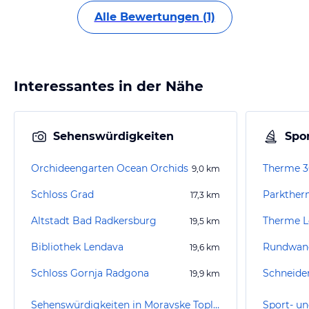
Alle Bewertungen (1)
Interessantes in der Nähe
Sehenswürdigkeiten
Spor
Orchideengarten Ocean Orchids
Therme 
9,0
km
Schloss Grad
Parkther
17,3
km
Altstadt Bad Radkersburg
Therme L
19,5
km
Bibliothek Lendava
19,6
km
Schloss Gornja Radgona
19,9
km
Sehenswürdigkeiten in Moravske Toplice