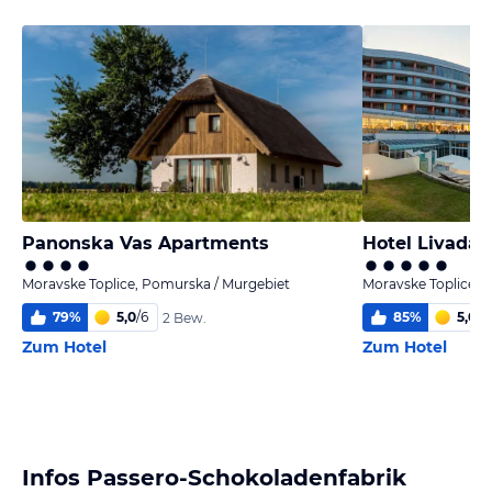
Panonska Vas Apartments
Hotel Livada 
Moravske Toplice, Pomurska / Murgebiet
Moravske Toplice, 
79
%
5,0
/
6
85
%
5,0
/
6
2 Bew.
Zum Hotel
Zum Hotel
Infos Passero-Schokoladenfabrik