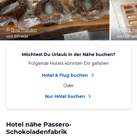
Bild melden
Bild m
von Elfriede
von Elfrie
Möchtest Du Urlaub in der Nähe buchen?
Folgende Hotels könnten Dir gefallen
Hotel & Flug buchen
Oder
Nur Hotel buchen
Hotel nähe Passero-
Schokoladenfabrik