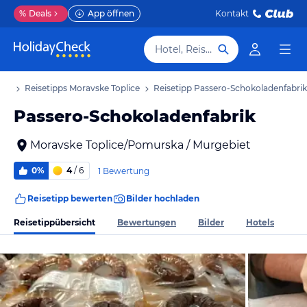
%
Deals
App öffnen
Kontakt
Hotel, Reiseziel
aub
Reisetipps Moravske Toplice
Reisetipp Passero-Schokoladenfabrik
Passero-Schokoladenfabrik
Moravske Toplice/Pomurska / Murgebiet
0%
4
/ 6
1 Bewertung
Reisetipp bewerten
Bilder hochladen
Reisetippübersicht
Bewertungen
Bilder
Hotels