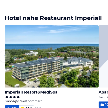
Hotel nähe Restaurant Imperiall
Imperiall Resort&MediSpa
Apar
Siano
Sianożęty, Westpommern
1