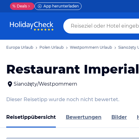
%
Deals
App herunterladen
Europa Urlaub
Polen Urlaub
Westpommern Urlaub
Sianożęty 
Restaurant Imperial
Sianożęty/Westpommern
Dieser Reisetipp wurde noch nicht bewertet.
Reisetippübersicht
Bewertungen
Bilder