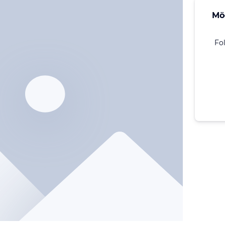
Mö
Fo