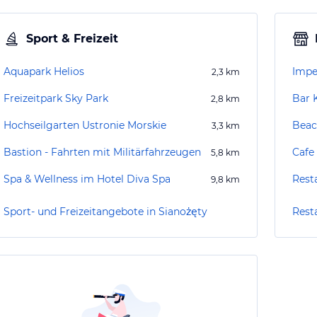
Sport & Freizeit
Aquapark Helios
Imper
2,3
km
Freizeitpark Sky Park
Bar 
2,8
km
Hochseilgarten Ustronie Morskie
Beac
3,3
km
Bastion - Fahrten mit Militärfahrzeugen
Cafe
5,8
km
Spa & Wellness im Hotel Diva Spa
Rest
9,8
km
Sport- und Freizeitangebote in Sianożęty
Rest