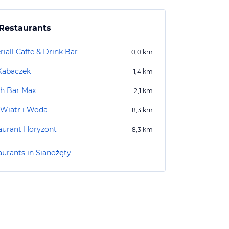
Restaurants
iall Caffe & Drink Bar
0,0
km
Kabaczek
1,4
km
h Bar Max
2,1
km
 Wiatr i Woda
8,3
km
aurant Horyzont
8,3
km
aurants in Sianożęty