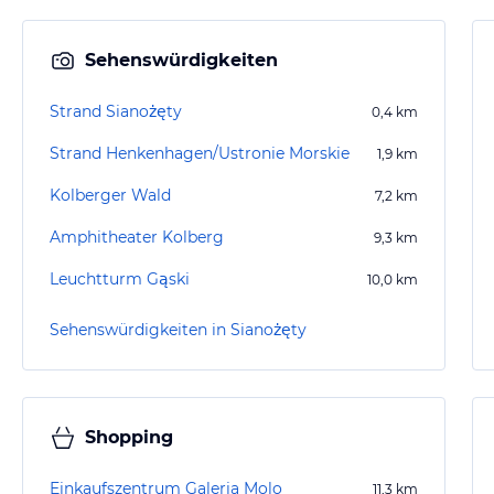
Sehenswürdigkeiten
Strand Sianożęty
0,4
km
Strand Henkenhagen/Ustronie Morskie
1,9
km
Kolberger Wald
7,2
km
Amphitheater Kolberg
9,3
km
Leuchtturm Gąski
10,0
km
Sehenswürdigkeiten in Sianożęty
Shopping
Einkaufszentrum Galeria Molo
11,3
km