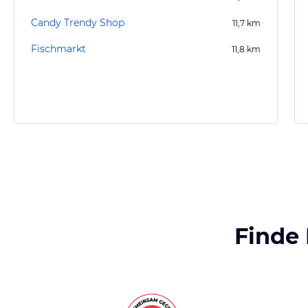
Candy Trendy Shop
11,7
km
Fischmarkt
11,8
km
Finde