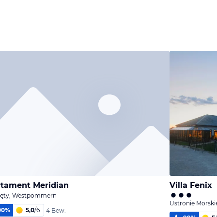
tament Meridian
Villa Fenix
żęty, Westpommern
Ustronie Mors
00
%
5,0
/
6
4 Bew.