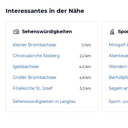
Interessantes in der Nähe
Sehenswürdigkeiten
Spor
Kleiner Brombachsee
Minigolf
1,1
km
Christuskirche Absberg
Abenteue
2,2
km
Igelsbachsee
Wandern 
4,0
km
Großer Brombachsee
Barfußpf
4,6
km
Filialkirche St. Josef
5,3
km
Sehenswürdigkeiten in Langlau