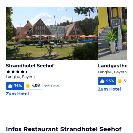
Strandhotel Seehof
Langlau, Bayern
Langlau, Bayern
95
%
5,7
/
6
76
%
4,5
/
6
955 Bew.
Zum Hotel
Zum Hotel
Infos Restaurant Strandhotel Seehof