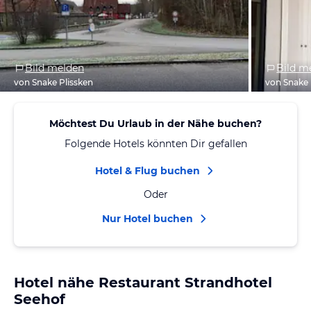
Bild melden
Bild m
von Snake Plissken
von Snake 
Möchtest Du Urlaub in der Nähe buchen?
Folgende Hotels könnten Dir gefallen
Hotel & Flug buchen
Oder
Nur Hotel buchen
Hotel nähe Restaurant Strandhotel
Seehof