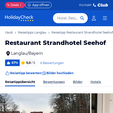
%
Deals
App öffnen
Kontakt
Hotel, Reiseziel
u Urlaub
Reisetipps Langlau
Reisetipp Restaurant Strandhotel Seehof
Restaurant Strandhotel Seehof
Langlau/Bayern
67%
5,0
/ 6
6 Bewertungen
Reisetipp bewerten
Bilder hochladen
Reisetippübersicht
Bewertungen
Bilder
Hotels