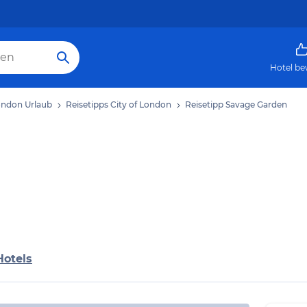
Hotel be
London Urlaub
Reisetipps City of London
Reisetipp Savage Garden
Hotels