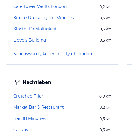
Cafe Tower Vaults London
0,2
km
Kirche Dreifaltigkeit Minories
0,3
km
Kloster Dreifaltigkeit
0,3
km
Lloyd's Building
0,3
km
Sehenswürdigkeiten in City of London
Nachtleben
Crutched Friar
0,0
km
Market Bar & Restaurant
0,2
km
Bar 38 Minories
0,3
km
Canvas
0,3
km