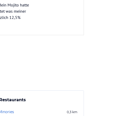
Mein Mojito hatte
stet was meiner
tzlich 12,5%
Restaurants
Minories
0,3
km