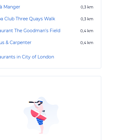
 à Manger
0,3
km
a Club Three Quays Walk
0,3
km
aurant The Goodman's Field
0,4
km
us & Carpenter
0,4
km
aurants in City of London