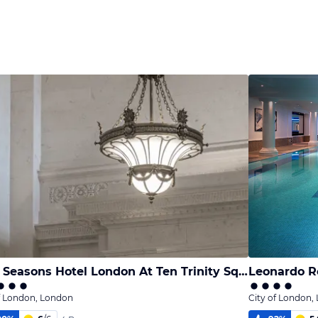
Four Seasons Hotel London At Ten Trinity Square
Leonardo R
f London, London
City of London,