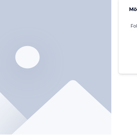
Mö
Fo