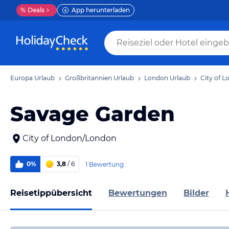
%
Deals
App herunterladen
Europa Urlaub
Großbritannien Urlaub
London Urlaub
City of 
Savage Garden
City of London/London
0%
3,8
/ 6
1 Bewertung
Reisetippübersicht
Bewertungen
Bilder