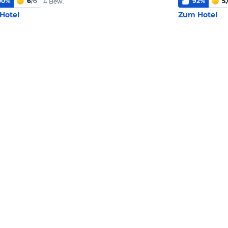
00
%
6
/
6
92
%
5,
4 Bew.
Hotel
Zum Hotel