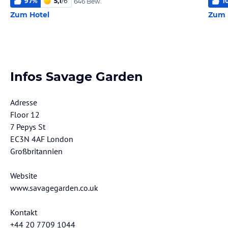
97
%
5,1
/
6
1
646 Bew.
Zum Hotel
Zum 
Infos Savage Garden
Adresse
Floor 12
7 Pepys St
EC3N 4AF London
Großbritannien
Website
www.savagegarden.co.uk
Kontakt
+44 20 7709 1044