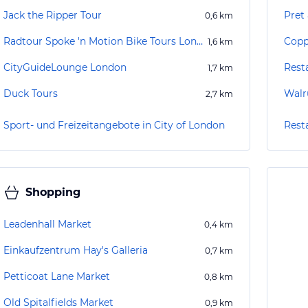
Jack the Ripper Tour
Pret
0,6
km
Radtour Spoke 'n Motion Bike Tours London
Copp
1,6
km
CityGuideLounge London
Rest
1,7
km
Duck Tours
Walr
2,7
km
Sport- und Freizeitangebote in City of London
Rest
Shopping
Leadenhall Market
0,4
km
Einkaufzentrum Hay's Galleria
0,7
km
Petticoat Lane Market
0,8
km
Old Spitalfields Market
0,9
km