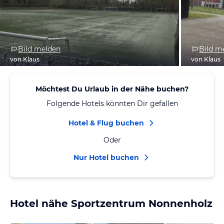
Bild melden
Bild m
von Klaus
von Klaus
Möchtest Du Urlaub in der Nähe buchen?
Folgende Hotels könnten Dir gefallen
Hotel & Flug buchen
Oder
Nur Hotel buchen
Hotel nähe Sportzentrum Nonnenholz