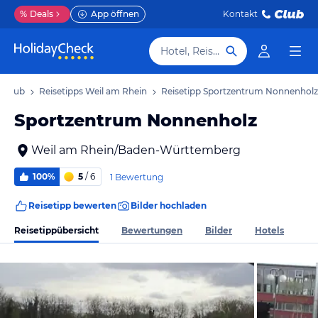
%
Deals
App öffnen
Kontakt
Hotel, Reiseziel
Urlaub
Reisetipps Weil am Rhein
Reisetipp Sportzentrum Nonnenholz
Sportzentrum Nonnenholz
Weil am Rhein/Baden-Württemberg
100%
5
/ 6
1 Bewertung
Reisetipp bewerten
Bilder hochladen
Reisetippübersicht
Bewertungen
Bilder
Hotels