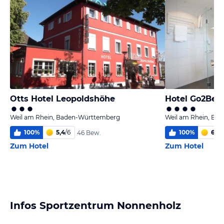
Otts Hotel Leopoldshöhe
Hotel Go2Bed
Weil am Rhein, Baden-Württemberg
Weil am Rhein, Ba
100
%
5,4
/
6
100
%
6,0
/
46 Bew.
Zum Hotel
Zum Hotel
Infos Sportzentrum Nonnenholz