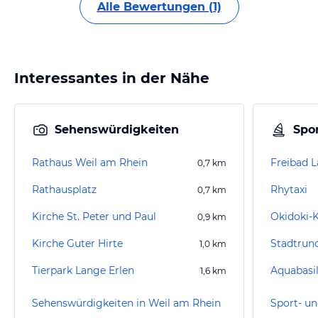
Alle Bewertungen (1)
Interessantes in der Nähe
Sehenswürdigkeiten
Spor
Rathaus Weil am Rhein
Freibad 
0,7
km
Rathausplatz
Rhytaxi
0,7
km
Kirche St. Peter und Paul
Okidoki-K
0,9
km
Kirche Guter Hirte
Stadtrund
1,0
km
Tierpark Lange Erlen
Aquabasi
1,6
km
Sehenswürdigkeiten in Weil am Rhein