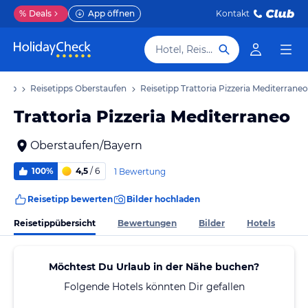
%
Deals
App öffnen
Kontakt
Hotel, Reiseziel
laub
Reisetipps Oberstaufen
Reisetipp Trattoria Pizzeria Mediterraneo
Trattoria Pizzeria Mediterraneo
Oberstaufen/Bayern
100%
4,5
/ 6
1 Bewertung
Reisetipp bewerten
Bilder hochladen
Reisetippübersicht
Bewertungen
Bilder
Hotels
Möchtest Du Urlaub in der Nähe buchen?
Folgende Hotels könnten Dir gefallen