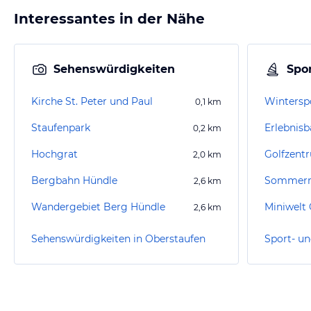
Interessantes in der Nähe
Sehenswürdigkeiten
Spor
Kirche St. Peter und Paul
Wintersp
0,1
km
Staufenpark
Erlebnisb
0,2
km
Hochgrat
Golfzent
2,0
km
Bergbahn Hündle
Sommerr
2,6
km
Wandergebiet Berg Hündle
Miniwelt
2,6
km
Sehenswürdigkeiten in Oberstaufen