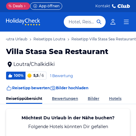
%
Deals
App öffnen
Kontakt
Hotel, Reiseziel
Loutra Urlaub
Reisetipps Loutra
Reisetipp Villa Stasa Sea Restaurant
Villa Stasa Sea Restaurant
Loutra/Chalkidiki
100%
5,5
/ 6
1 Bewertung
Reisetipp bewerten
Bilder hochladen
Reisetippübersicht
Bewertungen
Bilder
Hotels
Möchtest Du Urlaub in der Nähe buchen?
Folgende Hotels könnten Dir gefallen