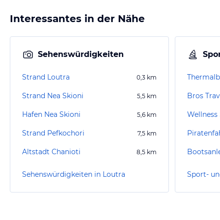
Interessantes in der Nähe
Sehenswürdigkeiten
Spor
Strand Loutra
Thermalb
0,3
km
Strand Nea Skioni
Bros Trav
5,5
km
Hafen Nea Skioni
5,6
km
Strand Pefkochori
Piratenfa
7,5
km
Altstadt Chanioti
Bootsanle
8,5
km
Sehenswürdigkeiten in Loutra
Sport- un