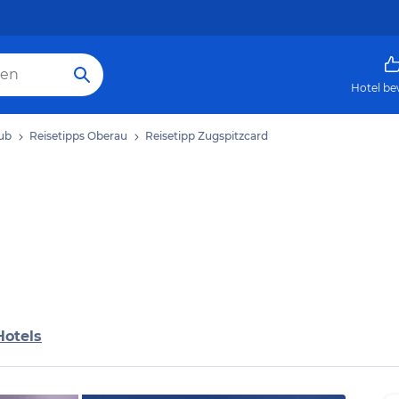
Hotel be
ub
Reisetipps Oberau
Reisetipp Zugspitzcard
Hotels