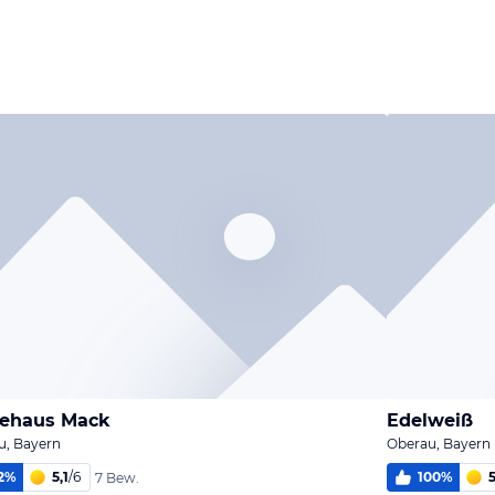
tehaus Mack
Edelweiß
u, Bayern
Oberau, Bayern
2
%
5,1
/
6
100
%
5
7 Bew.