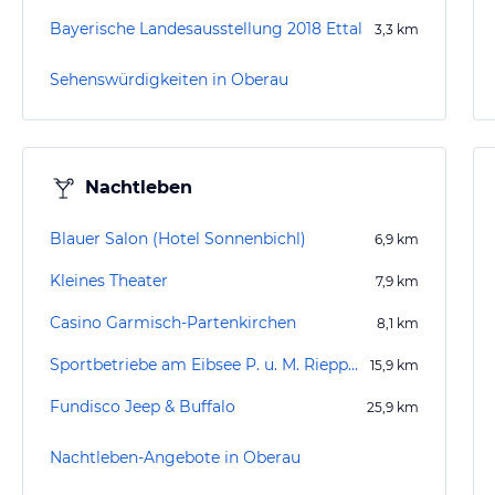
Bayerische Landesausstellung 2018 Ettal
3,3
km
Sehenswürdigkeiten in Oberau
Nachtleben
Blauer Salon (Hotel Sonnenbichl)
6,9
km
Kleines Theater
7,9
km
Casino Garmisch-Partenkirchen
8,1
km
Sportbetriebe am Eibsee P. u. M. Rieppel KG
15,9
km
Fundisco Jeep & Buffalo
25,9
km
Nachtleben-Angebote in Oberau