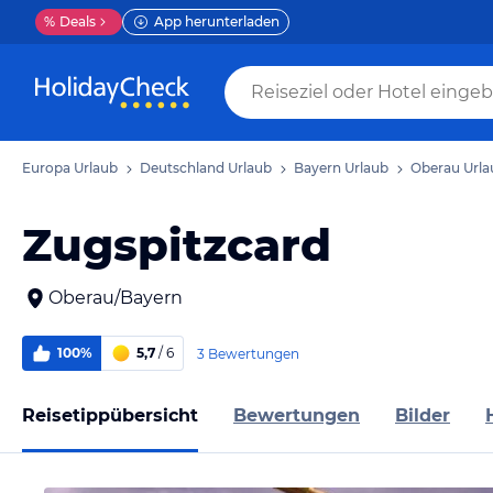
%
Deals
App herunterladen
Europa Urlaub
Deutschland Urlaub
Bayern Urlaub
Oberau Urla
Zugspitzcard
Oberau/Bayern
100%
5,7
/ 6
3 Bewertungen
Reisetippübersicht
Bewertungen
Bilder