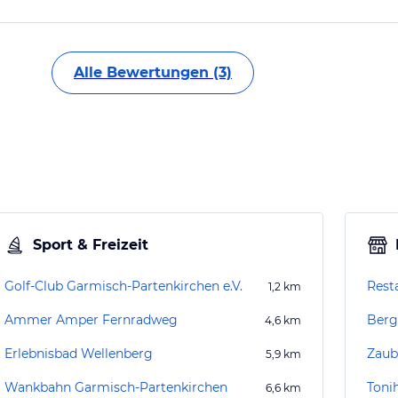
Alle Bewertungen (3)
Sport & Freizeit
Golf-Club Garmisch-Partenkirchen e.V.
Rest
1,2
km
Ammer Amper Fernradweg
Berg
4,6
km
Erlebnisbad Wellenberg
Zaub
5,9
km
Wankbahn Garmisch-Partenkirchen
Toni
6,6
km