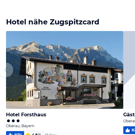
Bild melden
von Heinrich
Hotel nähe Zugspitzcard
Hotel Forsthaus
Gäs
Obera
Oberau, Bayern
8
97
%
4,9
/
6