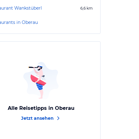
aurant Wankstüberl
6,6
km
aurants in Oberau
Alle Reisetipps in Oberau
Jetzt ansehen