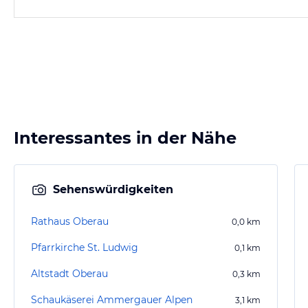
Interessantes in der Nähe
Sehenswürdigkeiten
Rathaus Oberau
0,0
km
Pfarrkirche St. Ludwig
0,1
km
Altstadt Oberau
0,3
km
Schaukäserei Ammergauer Alpen
3,1
km