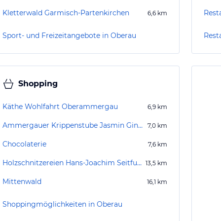
Kletterwald Garmisch-Partenkirchen
Rest
6,6
km
Sport- und Freizeitangebote in Oberau
Rest
Shopping
Käthe Wohlfahrt Oberammergau
6,9
km
Ammergauer Krippenstube Jasmin Gindhart
7,0
km
Chocolaterie
7,6
km
Holzschnitzereien Hans-Joachim Seitfudem
13,5
km
Mittenwald
16,1
km
Shoppingmöglichkeiten in Oberau