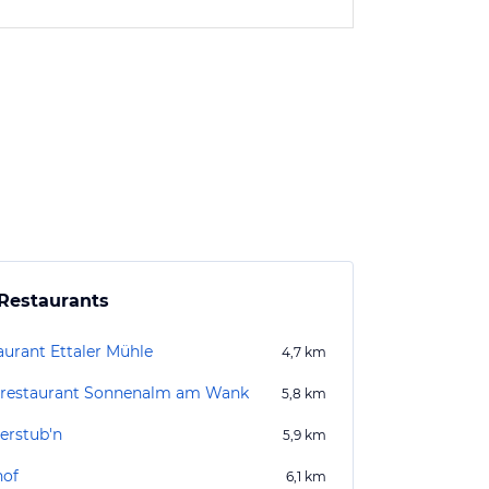
Restaurants
aurant Ettaler Mühle
4,7
km
restaurant Sonnenalm am Wank
5,8
km
erstub'n
5,9
km
hof
6,1
km