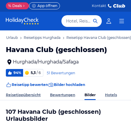
%
Deals
App öffnen
Kontakt
Hotel, Reiseziel
da Urlaub
Reisetipps Hurghada
Reisetipp Havana Club (geschlossen)
Havana Club (geschlossen)
Hurghada/Hurghada/Safaga
94%
5,3
/ 6
51 Bewertungen
Reisetipp bewerten
Bilder hochladen
Bilder
Reisetippübersicht
Bewertungen
Hotels
107 Havana Club (geschlossen)
Urlaubsbilder