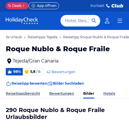
%
Deals
App öffnen
Kontakt
Hotel, Reiseziel
Tejeda Urlaub
Reisetipps Tejeda
Reisetipp Roque Nublo & Roque Fraile
Roque Nublo & Roque Fraile
Tejeda/Gran Canaria
98%
5,8
/ 6
42 Bewertungen
Reisetipp bewerten
Bilder hochladen
Bilder
Reisetippübersicht
Bewertungen
Hotels
290 Roque Nublo & Roque Fraile
Urlaubsbilder