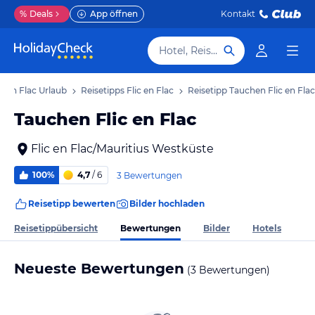
%
Deals
App öffnen
Kontakt
Hotel, Reiseziel
ic en Flac Urlaub
Reisetipps Flic en Flac
Reisetipp Tauchen Flic en Flac
Tauchen Flic en Flac
Flic en Flac/Mauritius Westküste
100%
4,7
/ 6
3 Bewertungen
Reisetipp bewerten
Bilder hochladen
Bewertungen
Reisetippübersicht
Bilder
Hotels
Neueste Bewertungen
(3 Bewertungen)