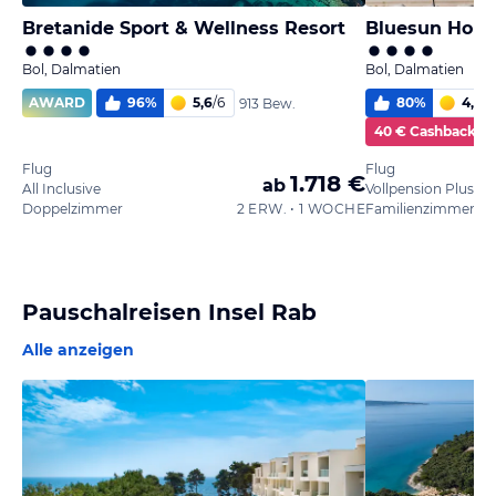
Bretanide Sport & Wellness Resort
Bluesun Holid
Bol, Dalmatien
Bol, Dalmatien
AWARD
96
%
5,6
/
6
80
%
4,9
/
6
913 Bew.
40 € Cashback
Flug
Flug
1.718 €
ab
All Inclusive
Vollpension Plus
Doppelzimmer
2 ERW. • 1 WOCHE
Familienzimmer
Pauschalreisen Insel Rab
Alle anzeigen