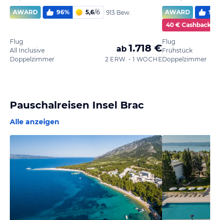
AWARD
96
%
5,6
/
6
AWARD
98
913 Bew.
40 € Cashback
Flug
Flug
1.718 €
ab
All Inclusive
Frühstück
Doppelzimmer
2 ERW. • 1 WOCHE
Doppelzimmer
Pauschalreisen Insel Brac
Alle anzeigen