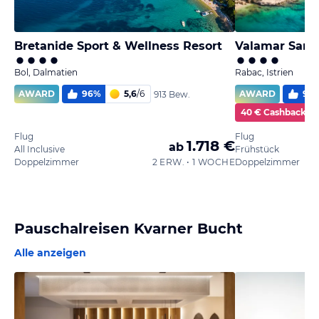
Bretanide Sport & Wellness Resort
Valamar Sanfi
Bol, Dalmatien
Rabac, Istrien
AWARD
96
%
5,6
/
6
AWARD
98
913 Bew.
40 € Cashback
Flug
Flug
1.718 €
ab
All Inclusive
Frühstück
Doppelzimmer
2 ERW. • 1 WOCHE
Doppelzimmer
Pauschalreisen Kvarner Bucht
Alle anzeigen