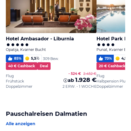
Hotel Ambasador - Liburnia
Opatija, Kvarner Bucht
Punat, Kvarner Buc
85
%
5,3
/
6
73
%
4,5
/
6
309 Bew.
40 € Cashback
Deal
20 € Cashback
- 524 €
2.452 €
Flug
Flug
1.928 €
ab
Frühstück
Halbpension Plus
Doppelzimmer
2 ERW. • 1 WOCHE
Doppelzimmer
Pauschalreisen Dalmatien
Alle anzeigen