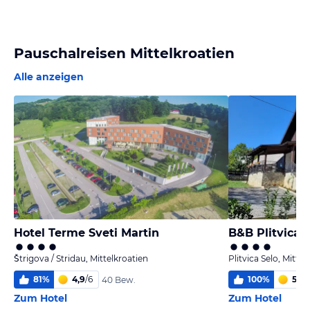
Pauschalreisen Mittelkroatien
Alle anzeigen
Hotel Terme Sveti Martin
B&B Plitvica 
Štrigova / Stridau, Mittelkroatien
Plitvica Selo, Mittel
81
%
4,9
/
6
100
%
5
/
6
40 Bew.
Zum Hotel
Zum Hotel