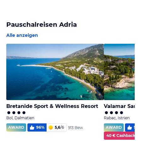
Pauschalreisen Adria
Alle anzeigen
Bretanide Sport & Wellness Resort
Valamar Sanfi
Bol, Dalmatien
Rabac, Istrien
AWARD
96
%
5,6
/
6
AWARD
98
913 Bew.
40 € Cashback