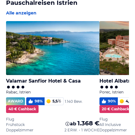
Pauschalreisen Istrien
Alle anzeigen
Valamar Sanfior Hotel & Casa
Hotel Albatro
Rabac, Istrien
Porec, Istrien
AWARD
98
%
5,5
/
6
90
%
4,9
/
6
1.140 Bew.
40 € Cashback
20 € Cashback
Flug
Flug
1.368 €
ab
Frühstück
All Inclusive
Doppelzimmer
2 ERW. • 1 WOCHE
Doppelzimmer