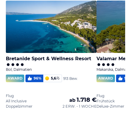
Bretanide Sport & Wellness Resort
Valamar Mete
Bol, Dalmatien
Makarska, Dalmati
AWARD
96
%
5,6
/
6
AWARD
97
913 Bew.
Flug
Flug
1.718 €
ab
All Inclusive
Frühstück
Doppelzimmer
2 ERW. • 1 WOCHE