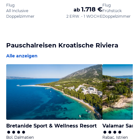
Flug
Flug
1.718 €
ab
All Inclusive
Frühstück
Doppelzimmer
2 ERW. • 1 WOCHE
Doppelzimmer
Pauschalreisen Kroatische Riviera
Alle anzeigen
Bretanide Sport & Wellness Resort
Valamar Sanfi
Bol, Dalmatien
Rabac, Istrien