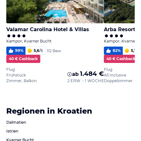
Valamar Carolina Hotel & Villas
Arba Resort, 
Kampor, Kvarner Bucht
Kampor, Kvarner B
99
%
5,6
/
6
82
%
5,1
/
6
112 Bew.
40 € Cashback
40 € Cashback
Flug
Flug
1.484 €
ab
Frühstück
All Inclusive
Zimmer, Balkon
2 ERW. • 1 WOCHE
Doppelzimmer
Regionen in Kroatien
Dalmatien
Istrien
Kvarner Bucht