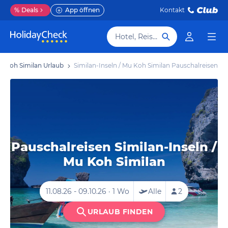
%
Deals
App öffnen
Kontakt
Hotel, Reiseziel
Mu Koh Similan Urlaub
Similan-Inseln / Mu Koh Similan Pauschalreisen
Pauschalreisen Similan-Inseln /
Mu Koh Similan