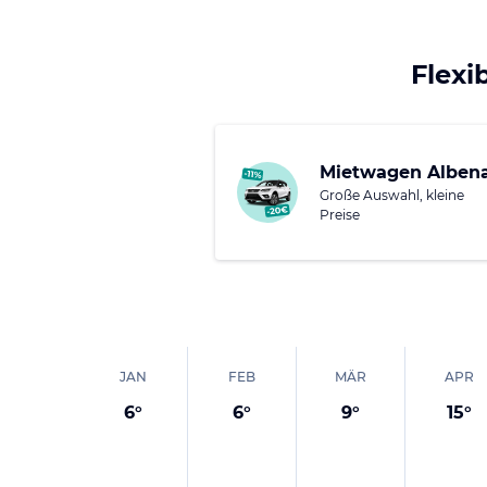
stundenlanges Bummeln
Besuchen sollten Sie 
Flexi
Kindern finden in die
Unterhaltungsprogra
Für Geschichtsliebha
Mietwagen Alben
und zum archäologisc
Große Auswahl, kleine
naheliegenden Reserv
Preise
Minibahn, die Sie, geg
JAN
FEB
MÄR
APR
6
°
6
°
9
°
15
°