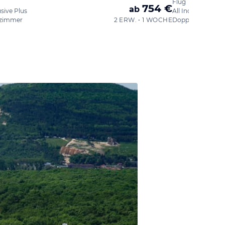
Flug
754 €
ab
usive Plus
All Inclusive Plus
zimmer
2 ERW. • 1 WOCHE
Doppelzimmer