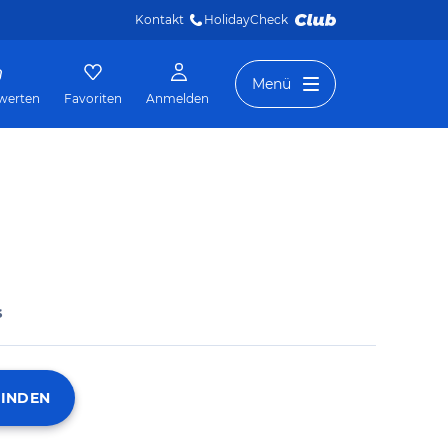
Kontakt
HolidayCheck 
Menü
werten
Favoriten
Anmelden
s