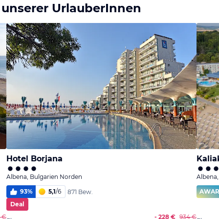
 unserer UrlauberInnen
Hotel Borjana
Kalia
Albena, Bulgarien Norden
Albena,
93
%
5,1
/
6
AWA
871 Bew.
Deal
 €
- 228 €
934 €