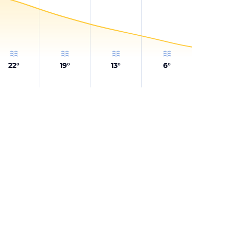
22
°
19
°
13
°
6
°