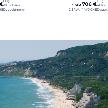
Flug
Flug
 €
706 €
ab
All Inclusive
All Incl
HE
Doppelzimmer
2 ERW. • 1 WOCHE
Doppel