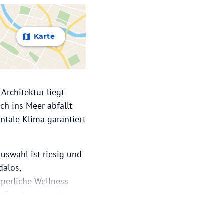
Karte
Architektur liegt
ch ins Meer abfällt
ntale Klima garantiert
uswahl ist riesig und
dalos,
rperliche Wellness
e Erholungs- und
en Restaurants, Bars
rs beliebt für