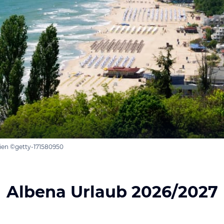
rien ©getty-171580950
Albena Urlaub 2026/2027