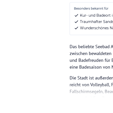
Besonders bekannt für
Kur- und Badeort 
Traumhafter Sands
Wunderschönes Nat
Das beliebte Seebad A
zwischen bewaldeten H
und Badefreuden für E
eine Badesaison von M
Die Stadt ist außerde
reicht von Volleyball,
Fallschirmsegeln, Bea
sorgen drei Spa-Zentr
Schönheitsprozeduren
und Varietés, einem E