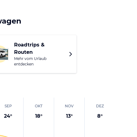
rische Spezialitäten.
amm. Familien mit
twagen
 zugeschnittene
onnik, Kap Kaliakra
Roadtrips &
Routen
paziergänge zu den
Mehr vom Urlaub
/Strand verkehrt eine
entdecken
SEP
OKT
NOV
DEZ
24
°
18
°
13
°
8
°