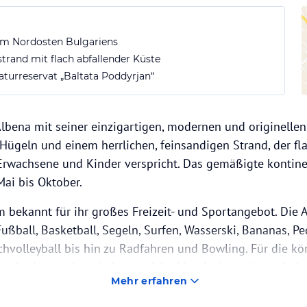
im Nordosten Bulgariens
trand mit flach abfallender Küste
urreservat „Baltata Poddyrjan“
lbena mit seiner einzigartigen, modernen und originellen 
ügeln und einem herrlichen, feinsandigen Strand, der fla
rwachsene und Kinder verspricht. Das gemäßigte kontine
ai bis Oktober.
m bekannt für ihr großes Freizeit- und Sportangebot. Die A
 Fußball, Basketball, Segeln, Surfen, Wasserski, Bananas, Pe
chvolleyball bis hin zu Radfahren und Bowling. Für die kö
en, in denen abwechslungsreiche klassische und exotisch
Mehr erfahren
 angeboten werden. Die wunderschöne Promenade mit ihr
inkaufszentrum, Geschäften und Souvenirshops ist besonde