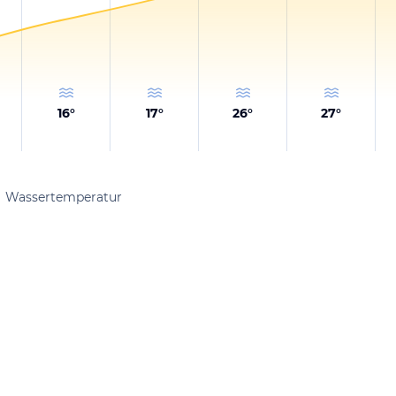
16
°
17
°
26
°
27
°
Wassertemperatur