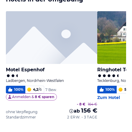
Motel Espenhof
Ringhotel Te
Ladbergen, Nordrhein-Westfalen
Tecklenburg, Nordr
100
%
4,2
/
6
100
%
5,7
/
7 Bew.
Anmelden &
8 € sparen
Zum Hotel
- 8 €
164 €
156 €
ab
ohne Verpflegung
Standardzimmer
2 ERW. • 3 TAGE