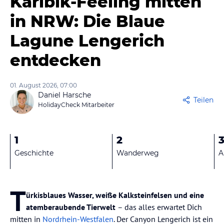
Karibik-Feeling mitten
in NRW: Die Blaue
Lagune Lengerich
entdecken
01. August 2026, 07:00
Daniel Harsche
Teilen
HolidayCheck Mitarbeiter
1
2
Geschichte
Wanderweg
A
T
ürkisblaues Wasser, weiße Kalksteinfelsen und eine
atemberaubende Tierwelt
– das alles erwartet Dich
mitten in
Nordrhein-Westfalen
. Der Canyon Lengerich ist ein