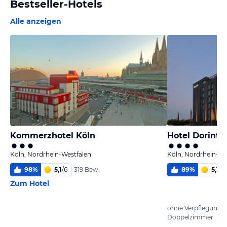
Bestseller-Hotels
Alle anzeigen
Kommerzhotel Köln
Hotel Dorint 
Köln, Nordrhein-Westfalen
Köln, Nordrhein-We
98
%
5,1
/
6
89
%
5,1
/
6
319 Bew.
Zum Hotel
ohne Verpflegung
Doppelzimmer