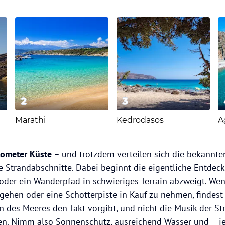
2
3
Marathi
Kedrodasos
A
lometer Küste
– und trotzdem verteilen sich die bekannten
 Strandabschnitte. Dabei beginnt die eigentliche Entdeck
oder ein Wanderpfad in schwieriges Terrain abzweigt. Wenn
 gehen oder eine Schotterpiste in Kauf zu nehmen, findes
 des Meeres den Takt vorgibt, und nicht die Musik der Str
sen. Nimm also Sonnenschutz, ausreichend Wasser und – j