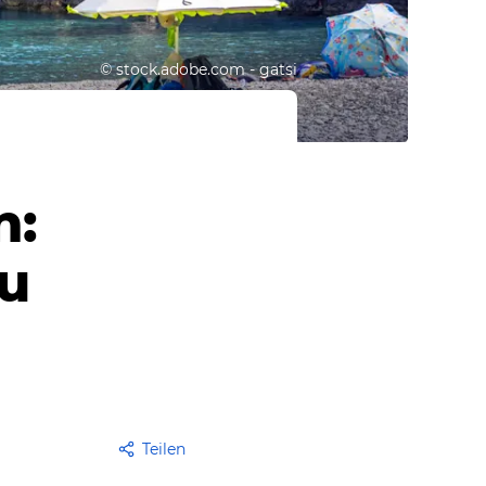
©
stock.adobe.com - gatsi
n:
Du
Teilen