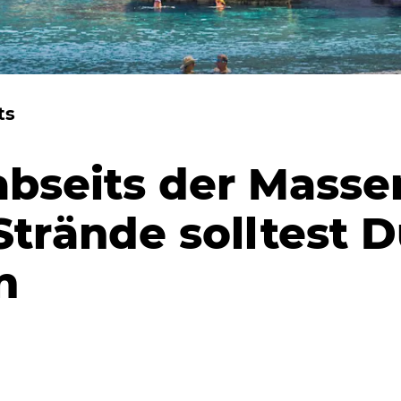
ts
abseits der Masse
Strände solltest 
n