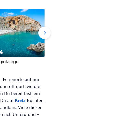
4
5
6
giofarago
Tripiti
Koloky
 Ferienorte auf nur
ung oft dort, wo die
 Du bereit bist, ein
t Du auf
Kreta
Buchten,
andbars. Viele dieser
e nach Untergrund –