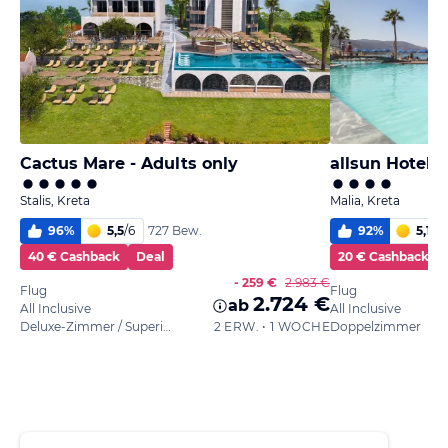
Cactus Mare - Adults only
allsun Hotel 
Stalis, Kreta
Malia, Kreta
96
%
5,5
/
6
92
%
5,1
/
6
727 Bew.
40 € Cashback
Deal
20 € Cashback
- 259 €
2.983 €
Flug
Flug
2.724 €
ab
All Inclusive
All Inclusive
Deluxe-Zimmer / Superior
2 ERW. • 1 WOCHE
Doppelzimmer