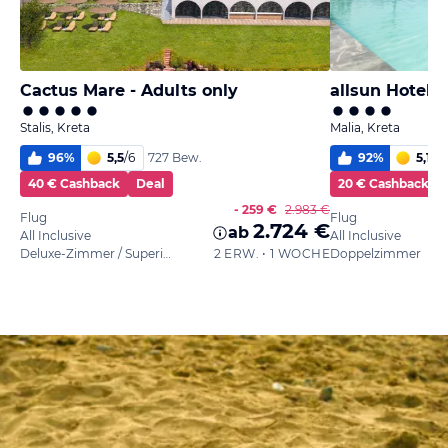
Cactus Mare - Adults only
allsun Hotel 
Stalis, Kreta
Malia, Kreta
96
%
5,5
/
6
92
%
5,1
/
6
727 Bew.
40 € Cashback
Deal
20 € Cashback
- 259 €
2.983 €
Flug
Flug
2.724 €
ab
All Inclusive
All Inclusive
Deluxe-Zimmer / Superior
2 ERW. • 1 WOCHE
Doppelzimmer