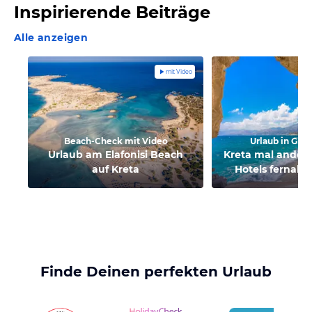
Inspirierende Beiträge
Alle anzeigen
mit Video
Beach-Check mit Video
Urlaub in Gri
Urlaub am Elafonisi Beach
Kreta mal anders
auf Kreta
Hotels fernab 
Finde Deinen perfekten Urlaub