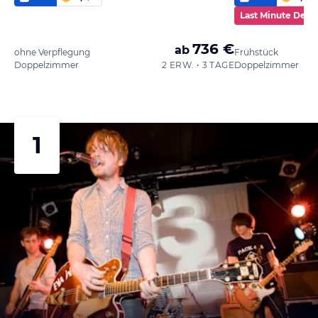
Last Minute Deal
736 €
ab
ohne Verpflegung
Frühstück
Doppelzimmer
2 ERW. • 3 TAGE
Doppelzimmer
1