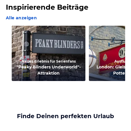
Inspirierende Beiträge
Alle anzeigen
Neues Erlebnis für Serienfans
Ausflugs
"Peaky Blinders Underworld"-
London: Gleis 9
Attraktion
Potter-
Finde Deinen perfekten Urlaub