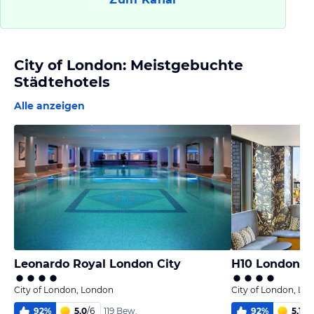
City of London: Meistgebuchte
Städtehotels
Alle anzeigen
Leonardo Royal London City
H10 London W
City of London, London
City of London, Lo
92
%
5,0
/
6
92
%
5,1
/
6
119 Bew.