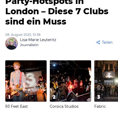
Party-Hotspots in
London – Diese 7 Clubs
sind ein Muss
08. August 2025, 10:38
Lisa-Marie Leuteritz
Teilen
Journalistin
1
2
3
93 Feet East
Corsica Studios
Fabric