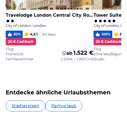
Travelodge London Central City Road
Tower Suites 
City of London, London
City of London, Lo
82
%
4,3
/
6
100
%
5,5
/
341 Bew.
20 € Cashback
20 € Cashback
Flug
Flug
1.522 €
ab
Frühstück
ohne Verpflegung
Familienzimmer
2 ERW. • 1 WOCHE
Studio
Entdecke ähnliche Urlaubsthemen
Städtereisen
Partyurlaub