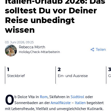
Italien-Urlaub 2026: Das
solltest Du vor Deiner
Reise unbedingt
wissen
03. Juni 2026, 09:25
Rebecca Mörth
Teilen
HolidayCheck-Mitarbeiterin
1
2
Steckbrief
Ein- und Ausreise
G
O
b Dolce Vita in
Rom
, Skifahren in
Südtirol
oder
Sonnenbaden an der
Amalfiküste
–
Italien
begeistert
mit Lebensfreude, Vielfalt und unvergleichlicher Kulinarik.