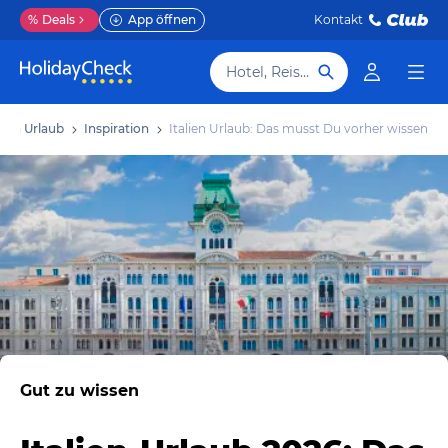
%
Deals
App öffnen
Kontakt
Hotel, Reiseziel
alien Urlaub
Inspiration
Italien Urlaub: Das musst Du vorher wissen
Gut zu wissen