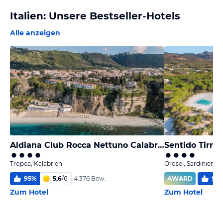
Italien: Unsere Bestseller-Hotels
Alle anzeigen
Aldiana Club Rocca Nettuno Calabria
Sentido Tirre
Tropea, Kalabrien
Orosei, Sardinien
95
%
5,6
/
6
AWARD
90
4.376 Bew.
Zum Hotel
Zum Hotel