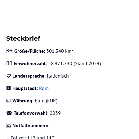
Steckbrief
🗺️
Größe/Fläche
: 301.340 km²
🙋‍♂️
Einwohnerzahl
: 58.971.230 (Stand 2024)
💬
Landessprache
: Italienisch
🏢
Hauptstadt
:
Rom
💵
Währung
: Euro (EUR)
☎️
Telefonvorwahl
: 0039
🆘
Notfallnummern:
– Polizei: 112 und 113