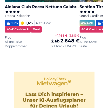
Aldiana Club Rocca Nettuno Calabria
Sentido Tirre
Tropea, Kalabrien
Orosei, Sardinien
95
%
5,6
/
6
AWARD
90
4.376 Bew.
40 € Cashback
Deal
40 € Cashback
- 1.168 €
3.816 €
Flug
Flug
2.648 €
ab
All Inclusive
All Inclusive
Doppelzimmer
2 ERW. • 1 WOCHE
Suite
Lass Dich inspirieren –
Unser KI-Ausflugsplaner
für Deinen Urlaub!