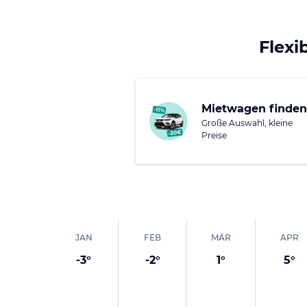
europäischer Herrenhäu
und äußerst fasziniere
Neben malerischen Bä
Flexi
Stadttheater bietet d
barocke Kirche der He
Kirche St. Peter und Pa
Mietwagen finden
Große Auswahl, kleine
Preise
JAN
FEB
MÄR
APR
-3
°
-2
°
1
°
5
°