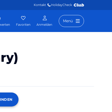
Kontakt
HolidayCheck 
Menü
werten
Favoriten
Anmelden
ry)