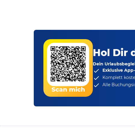
Hol Dir 
Dein Urlaubsbeglei
Exklusive App
Komplett koste
Alle Buchungsi
Scan mich