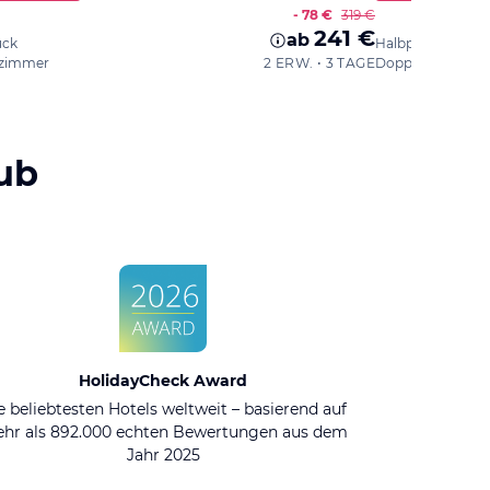
- 78 €
319 €
241 €
ab
ück
Halbpension Plus
zimmer
2 ERW. • 3 TAGE
Doppelzimmer
ub
HolidayCheck Award
e beliebtesten Hotels weltweit – basierend auf
hr als 892.000 echten Bewertungen aus dem
Jahr 2025