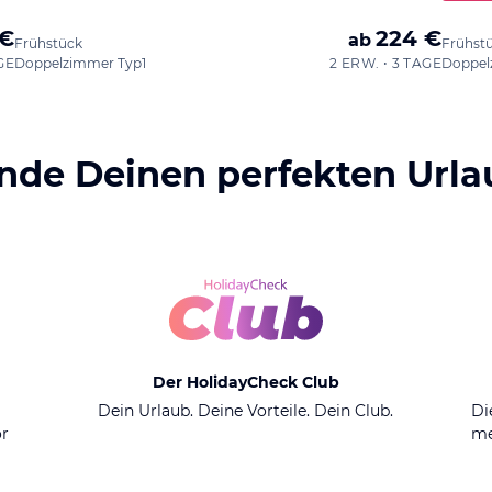
 €
224 €
ab
Frühstück
Frühst
GE
Doppelzimmer Typ1
2 ERW. • 3 TAGE
Doppel
inde Deinen perfekten Urla
Der HolidayCheck Club
n
Dein Urlaub. Deine Vorteile. Dein Club.
Di
or
me