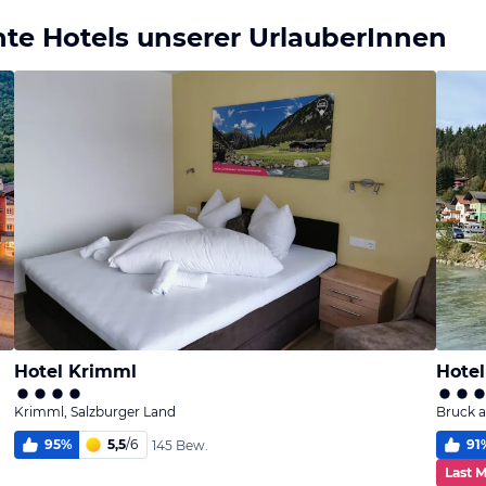
te Hotels unserer UrlauberInnen
Hotel Krimml
Hote
Krimml, Salzburger Land
Bruck a
95
%
5,5
/
6
91
145 Bew.
Last 