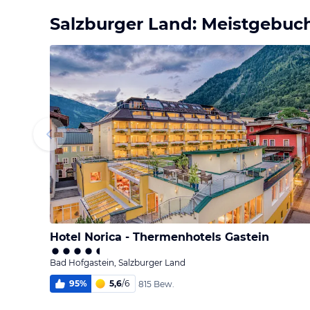
Salzburger Land: Meistgebuch
Hotel Norica - Thermenhotels Gastein
Bad Hofgastein, Salzburger Land
95
%
5,6
/
6
815 Bew.