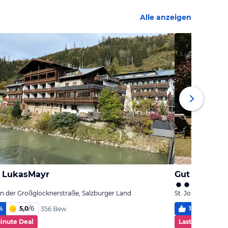
Alle anzeigen
l LukasMayr
Gut Berg Na
n der Großglocknerstraße, Salzburger Land
St. Johann im Po
%
5,0
/
6
100
%
5,
356 Bew.
Minute Deal
Last Minute De