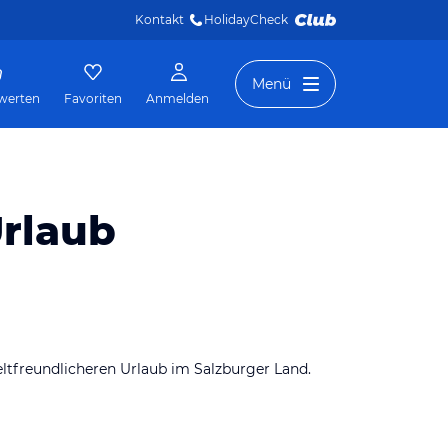
Kontakt
HolidayCheck 
Menü
werten
Favoriten
Anmelden
Urlaub
eltfreundlicheren Urlaub im Salzburger Land.