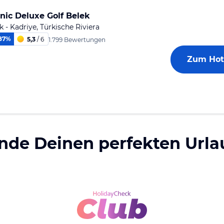
anic Deluxe Golf Belek
k - Kadriye, Türkische Riviera
87
%
5,3
/ 6
1.799 Bewertungen
Zum Hot
inde Deinen perfekten Urla