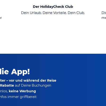
Der HolidayCheck Club
n
Dein Urlaub. Deine Vorteile. Dein Club.
Di
or
me
die App!
ter – vor und während der Reise
-Rabatte
auf Deine Buchungen
nlos,
keine Werbung
nfos immer griffbereit