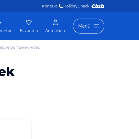
Kontakt
HolidayCheck 
Menü
werten
Favoriten
Anmelden
eluxe Golf Belek Video
lek