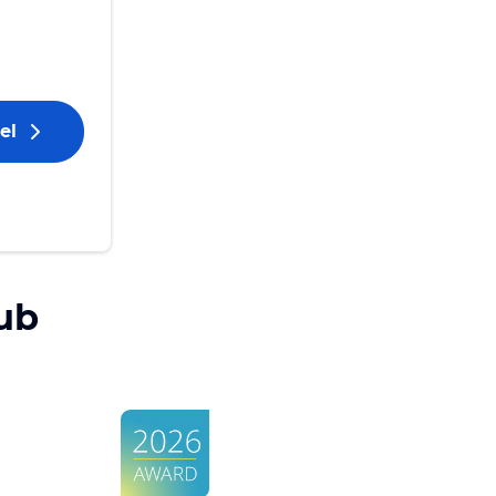
el
ub