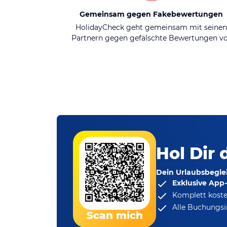
Gemeinsam gegen Fakebewertungen
HolidayCheck geht gemeinsam mit seine
Partnern gegen gefälschte Bewertungen v
Hol Dir 
Dein Urlaubsbeglei
Exklusive App
Komplett koste
Alle Buchungsi
Scan mich