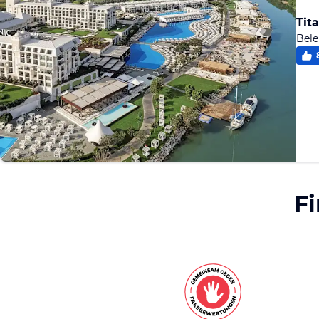
Tit
Bele
F