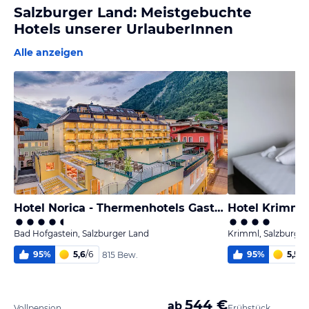
Salzburger Land: Meistgebuchte
Hotels unserer UrlauberInnen
Alle anzeigen
Hotel Norica - Thermenhotels Gastein
Hotel Krimml
Bad Hofgastein, Salzburger Land
Krimml, Salzburger
95
%
5,6
/
6
95
%
5,5
/
6
815 Bew.
544 €
ab
Vollpension
Frühstück