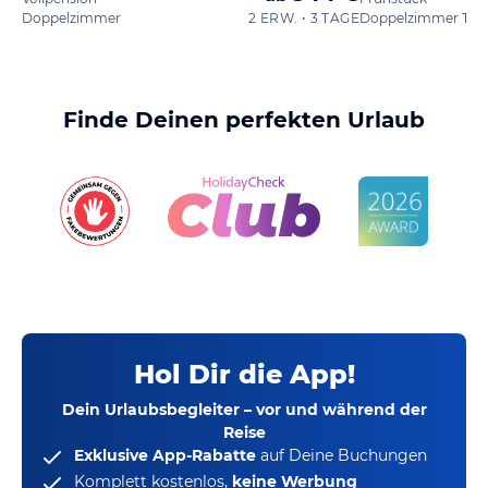
Doppelzimmer
2 ERW. • 3 TAGE
Doppelzimmer Typ
Finde Deinen perfekten Urlaub
Hol Dir die App!
Dein Urlaubsbegleiter – vor und während der
Reise
Exklusive App-Rabatte
auf Deine Buchungen
Komplett kostenlos,
keine Werbung