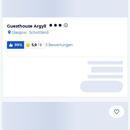
Guesthouse Argyll
Glasgow
·
Schottland
5
Bewertungen
99%
5,9
/ 6