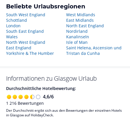
Beliebte Urlaubsregionen
South West England
West Midlands
Schottland
East Midlands
London
North East England
South East England
Nordirland
Wales
Kanalinseln
North West England
Isle of Man
East England
Saint Helena, Ascension und
Yorkshire & The Humber
Tristan da Cunha
Informationen zu
Glasgow
Urlaub
Durchschnittliche Hotelbewertung:
4,6
/
6
1 216
Bewertungen
Der Durchschnitt ergibt sich aus den Bewertungen der einzelnen Hotels
in Glasgow auf HolidayCheck.