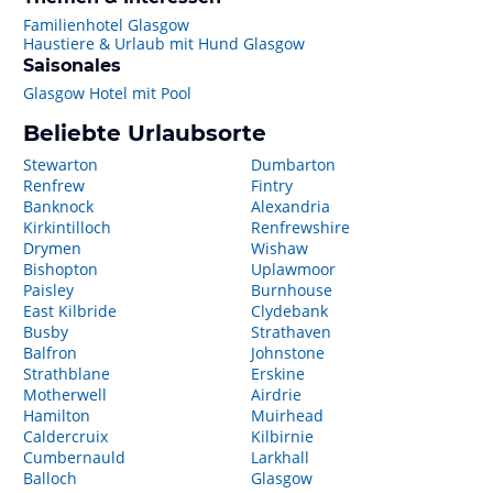
Familienhotel Glasgow
Haustiere & Urlaub mit Hund Glasgow
Saisonales
Glasgow Hotel mit Pool
Beliebte Urlaubsorte
Stewarton
Dumbarton
Renfrew
Fintry
Banknock
Alexandria
Kirkintilloch
Renfrewshire
Drymen
Wishaw
Bishopton
Uplawmoor
Paisley
Burnhouse
East Kilbride
Clydebank
Busby
Strathaven
Balfron
Johnstone
Strathblane
Erskine
Motherwell
Airdrie
Hamilton
Muirhead
Caldercruix
Kilbirnie
Cumbernauld
Larkhall
Balloch
Glasgow