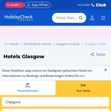
%
Deals
App öffnen
Kontakt
Hotel, Reiseziel
nnien Urlaub
Schottland Urlaub
Glasgow Urlaub
Glasgow Hotels
Teilen
Hotels Glasgow
Diese Hotelliste zeigt unsere am häufigsten gebuchten Hotels an.
Informationen zu Rankings und Bewertungen findest Du
hier
Pauschalreisen
Nur Hotel
Glasgow