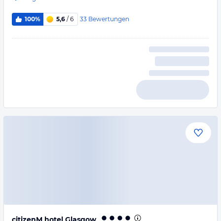
33
Bewertungen
100%
5,6
/ 6
citizenM hotel Glasgow