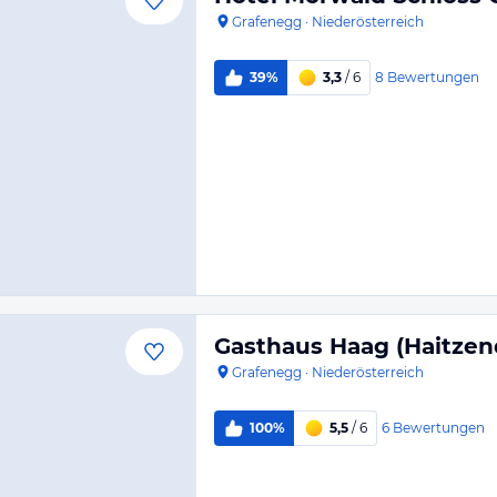
Grafenegg
·
Niederösterreich
8
Bewertungen
39%
3,3
/ 6
Gasthaus Haag (Haitzen
Grafenegg
·
Niederösterreich
6
Bewertungen
100%
5,5
/ 6