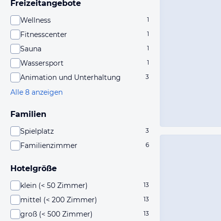
Freizeitangebote
Wellness
1
Fitnesscenter
1
Sauna
1
Wassersport
1
Animation und Unterhaltung
3
Alle 8 anzeigen
Familien
Spielplatz
3
Familienzimmer
6
Hotelgröße
klein (< 50 Zimmer)
13
mittel (< 200 Zimmer)
13
groß (< 500 Zimmer)
13