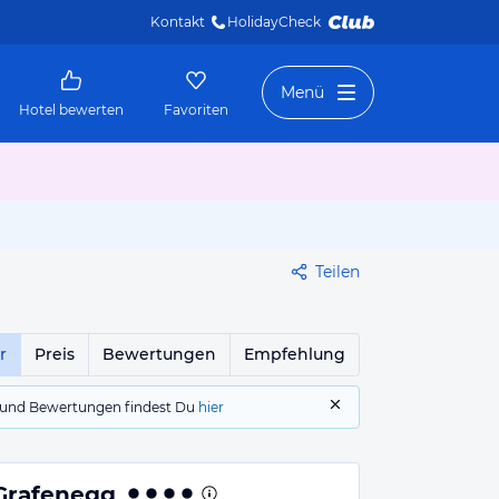
Kontakt
HolidayCheck 
Menü
Hotel bewerten
Favoriten
Teilen
r
Preis
Bewertungen
Empfehlung
gs und Bewertungen findest Du
hier
Grafenegg