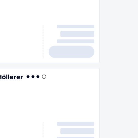
öllerer