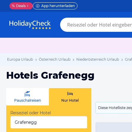
%
Deals
App herunterladen
Europa Urlaub
Österreich Urlaub
Niederösterreich Urlaub
Gra
Hotels Grafenegg
Pauschalreisen
Nur Hotel
Diese Hotelliste z
Reiseziel oder Hotel
Grafenegg