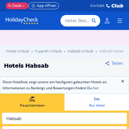
%
Deals
App öffnen
Kontakt
Hotel, Reiseziel
he Emirate Urlaub
Fujairah Urlaub
Habsab Urlaub
Habsab Hotels
Teilen
Hotels Habsab
Diese Hotelliste zeigt unsere am häufigsten gebuchten Hotels an.
Informationen zu Rankings und Bewertungen findest Du
hier
Pauschalreisen
Nur Hotel
Habsab