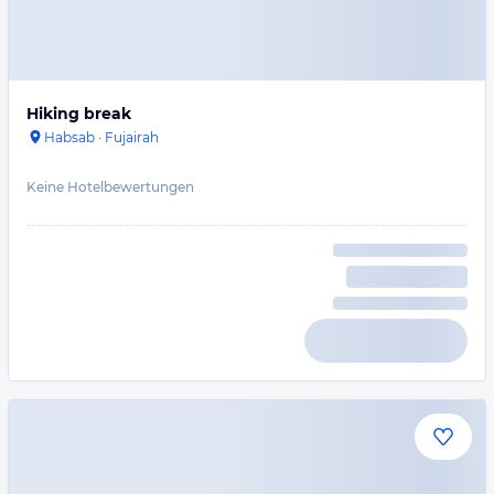
Hiking break
Habsab
·
Fujairah
Keine Hotelbewertungen