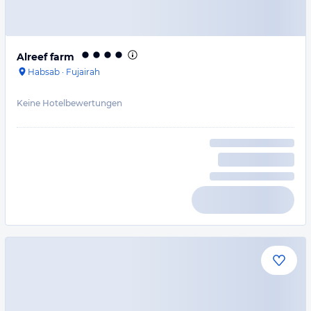
Alreef farm
Habsab
·
Fujairah
Keine Hotelbewertungen