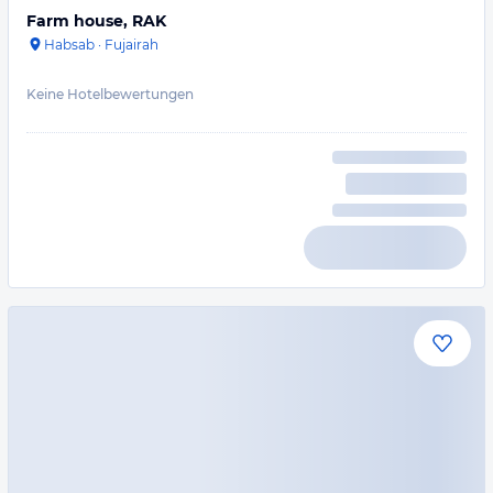
Farm house, RAK
Habsab
·
Fujairah
Keine Hotelbewertungen