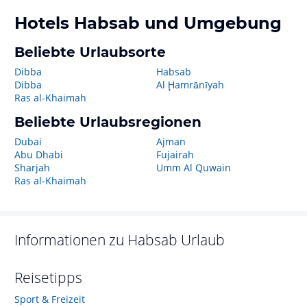
Hotels
Habsab
und Umgebung
Beliebte Urlaubsorte
Dibba
Habsab
Dibba
Al Ḩamrānīyah
Ras al-Khaimah
Beliebte Urlaubsregionen
Dubai
Ajman
Abu Dhabi
Fujairah
Sharjah
Umm Al Quwain
Ras al-Khaimah
Informationen zu
Habsab
Urlaub
Reisetipps
Sport & Freizeit