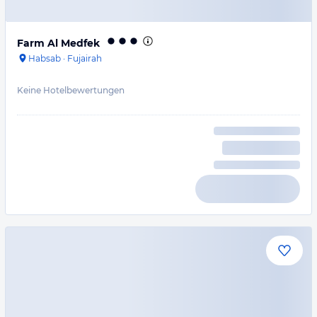
Farm Al Medfek
Habsab
·
Fujairah
Keine Hotelbewertungen