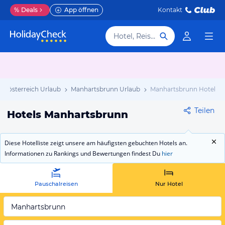
%
Deals
App öffnen
Kontakt
Hotel, Reiseziel
derösterreich Urlaub
Manhartsbrunn Urlaub
Manhartsbrunn Hotels
Teilen
Hotels Manhartsbrunn
Diese Hotelliste zeigt unsere am häufigsten gebuchten Hotels an.
Informationen zu Rankings und Bewertungen findest Du
hier
Pauschalreisen
Nur Hotel
Manhartsbrunn