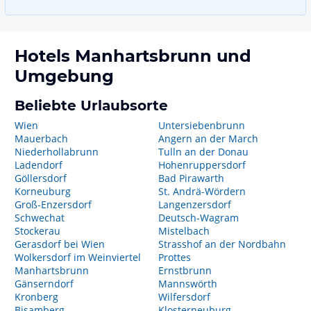
Hotels
Manhartsbrunn
und
Umgebung
Beliebte Urlaubsorte
Wien
Untersiebenbrunn
Mauerbach
Angern an der March
Niederhollabrunn
Tulln an der Donau
Ladendorf
Hohenruppersdorf
Göllersdorf
Bad Pirawarth
Korneuburg
St. Andrä-Wördern
Groß-Enzersdorf
Langenzersdorf
Schwechat
Deutsch-Wagram
Stockerau
Mistelbach
Gerasdorf bei Wien
Strasshof an der Nordbahn
Wolkersdorf im Weinviertel
Prottes
Manhartsbrunn
Ernstbrunn
Gänserndorf
Mannswörth
Kronberg
Wilfersdorf
Bisamberg
Klosterneuburg