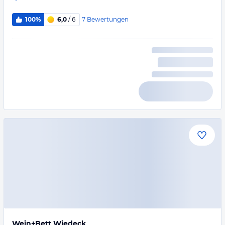
7
Bewertungen
100%
6,0
/ 6
Wein+Bett Wiedeck