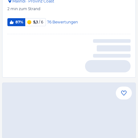
Malindi
·
Provinz Coast
2 min
zum Strand
76
Bewertungen
87%
5,1
/ 6