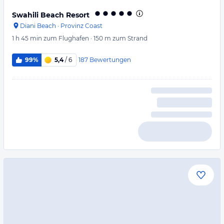
Swahili Beach Resort
Diani Beach
·
Provinz Coast
1 h 45 min
zum Flughafen
·
150 m
zum Strand
187
Bewertungen
99%
5,4
/ 6