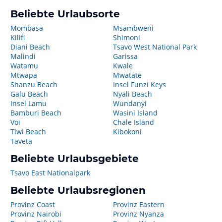
Beliebte Urlaubsorte
Mombasa
Msambweni
Kilifi
Shimoni
Diani Beach
Tsavo West National Park
Malindi
Garissa
Watamu
Kwale
Mtwapa
Mwatate
Shanzu Beach
Insel Funzi Keys
Galu Beach
Nyali Beach
Insel Lamu
Wundanyi
Bamburi Beach
Wasini Island
Voi
Chale Island
Tiwi Beach
Kibokoni
Taveta
Beliebte Urlaubsgebiete
Tsavo East Nationalpark
Beliebte Urlaubsregionen
Provinz Coast
Provinz Eastern
Provinz Nairobi
Provinz Nyanza