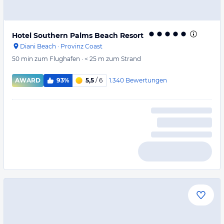
Hotel Southern Palms Beach Resort
Diani Beach
·
Provinz Coast
50 min
zum Flughafen
·
< 25 m
zum Strand
1.340
Bewertungen
AWARD
93%
5,5
/ 6