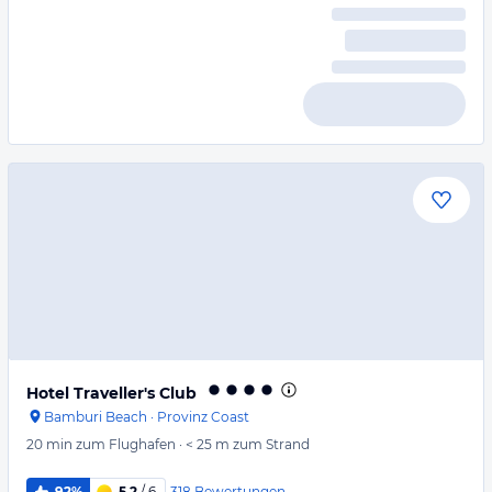
Hotel Traveller's Club
Bamburi Beach
·
Provinz Coast
20 min
zum Flughafen
·
< 25 m
zum Strand
318
Bewertungen
92%
5,2
/ 6