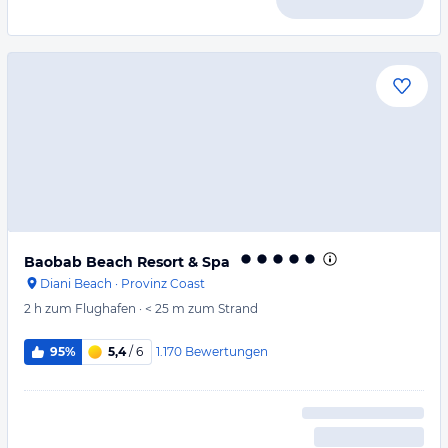
Baobab Beach Resort & Spa
Diani Beach
·
Provinz Coast
2 h
zum Flughafen
·
< 25 m
zum Strand
1.170
Bewertungen
95%
5,4
/ 6