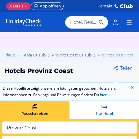
%
Deals
App öffnen
Kontakt
Hotel, Reiseziel
a Urlaub
Kenia Urlaub
Provinz Coast Urlaub
Provinz Coast Hotels
Teilen
Hotels Provinz Coast
Diese Hotelliste zeigt unsere am häufigsten gebuchten Hotels an.
Informationen zu Rankings und Bewertungen findest Du
hier
Pauschalreisen
Nur Hotel
Provinz Coast