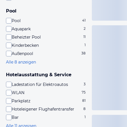
Pool
Pool
41
Aquapark
2
Beheizter Pool
11
Kinderbecken
1
Außenpool
38
Alle 8 anzeigen
Hotelausstattung & Service
Ladestation für Elektroautos
3
WLAN
75
Parkplatz
81
Hoteleigener Flughafentransfer
8
Bar
1
Alle 11 anzeigen