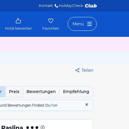
Kontakt
HolidayCheck 
Menü
Hotel bewerten
Favoriten
Teilen
r
Preis
Bewertungen
Empfehlung
gs und Bewertungen findest Du
hier
Raslina