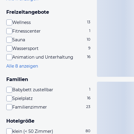
Freizeitangebote
Wellness
13
Fitnesscenter
1
Sauna
10
Wassersport
9
Animation und Unterhaltung
16
Alle 8 anzeigen
Familien
Babybett zustellbar
1
Spielplatz
16
Familienzimmer
23
Hotelgröße
klein (< 50 Zimmer)
80