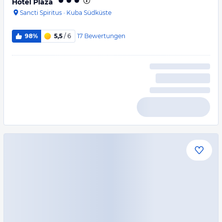
Hotel Plaza
Sancti Spiritus
·
Kuba Südküste
17
Bewertungen
98%
5,5
/ 6