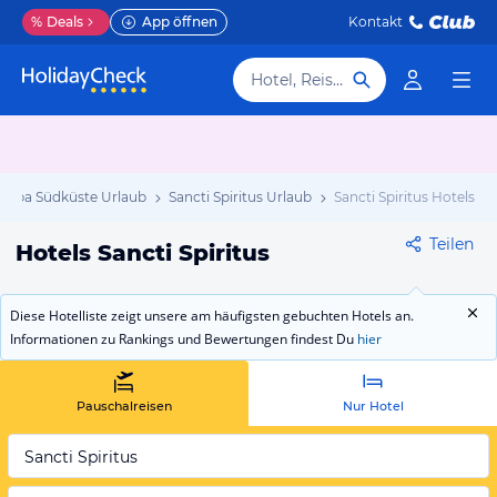
%
Deals
App öffnen
Kontakt
Hotel, Reiseziel
Kuba Südküste Urlaub
Sancti Spiritus Urlaub
Sancti Spiritus Hotels
Teilen
Hotels Sancti Spiritus
Diese Hotelliste zeigt unsere am häufigsten gebuchten Hotels an.
Informationen zu Rankings und Bewertungen findest Du
hier
Pauschalreisen
Nur Hotel
Sancti Spiritus