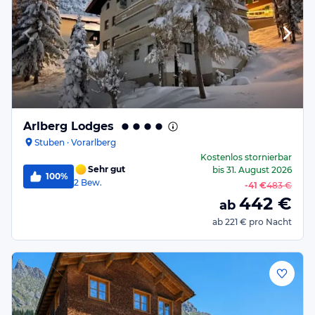
Arlberg Lodges
Stuben · Vorarlberg
Kostenlos stornierbar
Sehr gut
bis
31. August 2026
100%
2
Bew.
-
41 €
483 €
442
€
ab
ab
221 €
pro Nacht