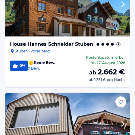
House Hannes Schneider Stuben
Stuben · Vorarlberg
Kostenlos stornierbar
Keine Bew.
bis
27. August 2026
0%
0
Bew.
2.662
€
ab
ab
1.331 €
pro Nacht