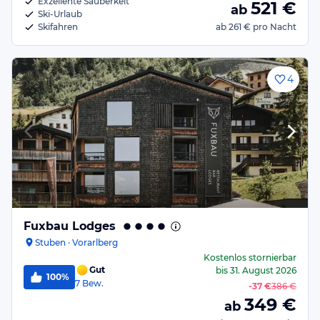
Exzellente Sauberkeit
521
€
ab
Ski-Urlaub
Skifahren
ab
261 €
pro Nacht
4
Fuxbau Lodges
Stuben · Vorarlberg
Kostenlos stornierbar
Gut
bis
31. August 2026
100%
7
Bew.
-
37 €
386 €
349
€
ab