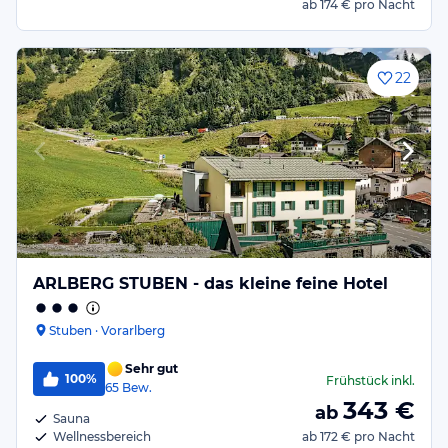
ab
174 €
pro Nacht
22
ARLBERG STUBEN - das kleine feine Hotel
Stuben · Vorarlberg
Sehr gut
100%
Frühstück
inkl.
65
Bew.
343
€
ab
Sauna
Wellnessbereich
ab
172 €
pro Nacht