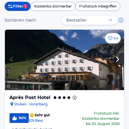
Filter
1
Kostenlos stornierbar
Frühstück inbegriffen
Sortieren nach:
44
Après Post Hotel
Stuben · Vorarlberg
Frühstück
inkl.
Sehr gut
90%
Kostenlos stornierbar
109
Bew.
bis
20. August 2026