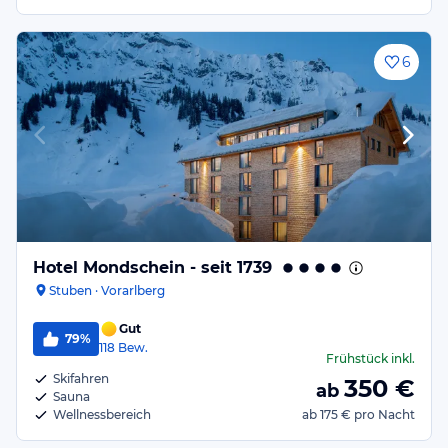
6
Hotel Mondschein - seit 1739
Stuben · Vorarlberg
Gut
79%
118
Bew.
Frühstück
inkl.
Skifahren
350
€
ab
Sauna
Wellnessbereich
ab
175 €
pro Nacht