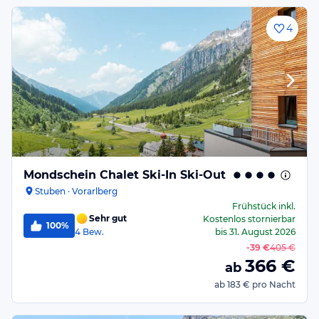
4
Mondschein Chalet Ski-In Ski-Out
Stuben · Vorarlberg
Frühstück
inkl.
Sehr gut
Kostenlos stornierbar
100%
4
Bew.
bis
31. August 2026
-
39 €
405 €
366
€
ab
ab
183 €
pro Nacht