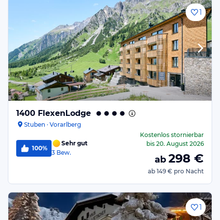
1
1400 FlexenLodge
Stuben · Vorarlberg
Kostenlos stornierbar
Sehr gut
bis
20. August 2026
100%
3
Bew.
298
€
ab
ab
149 €
pro Nacht
1