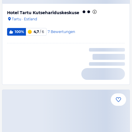
Hotel Tartu Kutsehariduskeskuse
Tartu
·
Estland
7
Bewertungen
100%
4,7
/ 6