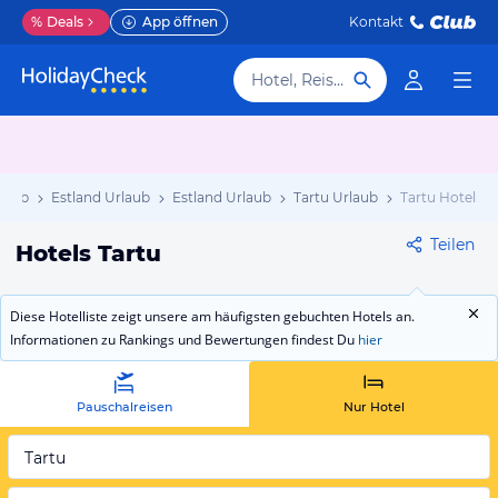
%
Deals
App öffnen
Kontakt
Hotel, Reiseziel
laub
Estland Urlaub
Estland Urlaub
Tartu Urlaub
Tartu Hotels
Teilen
Hotels Tartu
Diese Hotelliste zeigt unsere am häufigsten gebuchten Hotels an.
Informationen zu Rankings und Bewertungen findest Du
hier
Pauschalreisen
Nur Hotel
Tartu