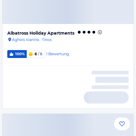
Albatross Holiday Apartments
Aghios Ioannis
·
Tinos
1
Bewertung
100%
6
/ 6