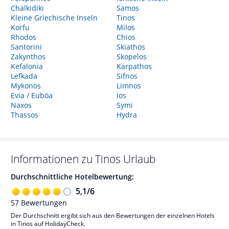
Chalkidiki
Samos
Kleine Griechische Inseln
Tinos
Korfu
Milos
Rhodos
Chios
Santorini
Skiathos
Zakynthos
Skopelos
Kefalonia
Karpathos
Lefkada
Sifnos
Mykonos
Limnos
Evia / Euböa
Ios
Naxos
Symi
Thassos
Hydra
Informationen zu
Tinos
Urlaub
Durchschnittliche Hotelbewertung:
5,1
/
6
57
Bewertungen
Der Durchschnitt ergibt sich aus den Bewertungen der einzelnen Hotels
in Tinos auf HolidayCheck.