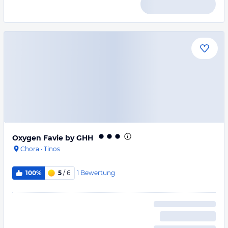
Oxygen Favie by GHH
Chora
·
Tinos
1
Bewertung
100%
5
/ 6