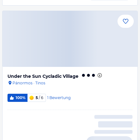
Under the Sun Cycladic Village
Pánormos
·
Tinos
1
Bewertung
100%
5
/ 6