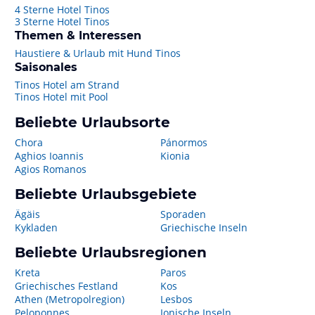
4 Sterne Hotel Tinos
3 Sterne Hotel Tinos
Themen & Interessen
Haustiere & Urlaub mit Hund Tinos
Saisonales
Tinos Hotel am Strand
Tinos Hotel mit Pool
Beliebte Urlaubsorte
Chora
Pánormos
Aghios Ioannis
Kionia
Agios Romanos
Beliebte Urlaubsgebiete
Ägäis
Sporaden
Kykladen
Griechische Inseln
Beliebte Urlaubsregionen
Kreta
Paros
Griechisches Festland
Kos
Athen (Metropolregion)
Lesbos
Peloponnes
Ionische Inseln