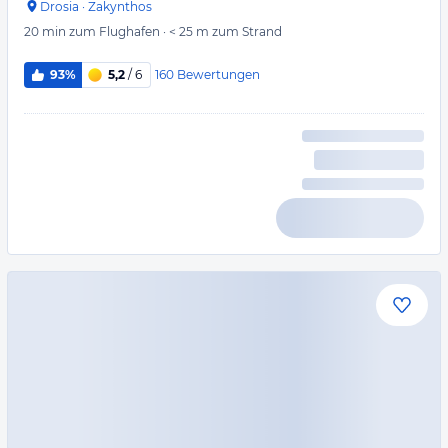
Drosia
·
Zakynthos
20 min
zum Flughafen
·
< 25 m
zum Strand
160
Bewertungen
93%
5,2
/ 6