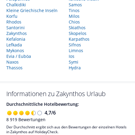
Chalkidiki
Samos
Kleine Griechische Inseln
Tinos
Korfu
Milos
Rhodos
Chios
Santorini
Skiathos
Zakynthos
Skopelos
Kefalonia
Karpathos
Lefkada
Sifnos
Mykonos
Limnos
Evia / Euböa
Ios
Naxos
Symi
Thassos
Hydra
Informationen zu
Zakynthos
Urlaub
Durchschnittliche Hotelbewertung:
4,7
/
6
8 919
Bewertungen
Der Durchschnitt ergibt sich aus den Bewertungen der einzelnen Hotels
in Zakynthos auf HolidayCheck.