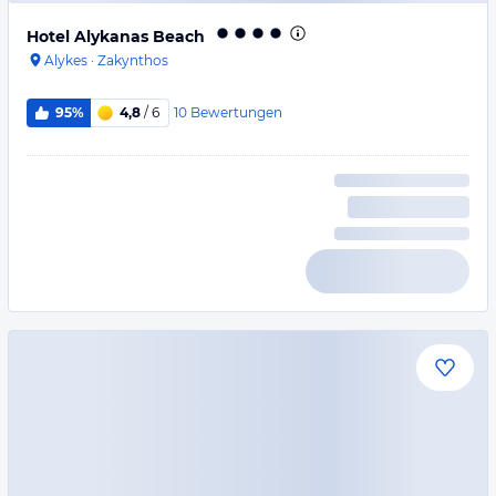
Hotel Alykanas Beach
Alykes
·
Zakynthos
10
Bewertungen
95%
4,8
/ 6