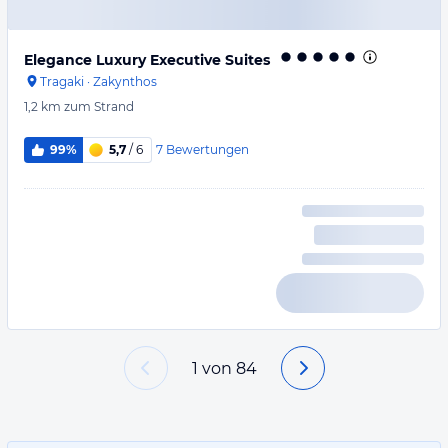
Elegance Luxury Executive Suites
Tragaki
·
Zakynthos
1,2 km
zum Strand
7
Bewertungen
99%
5,7
/ 6
1
von
84