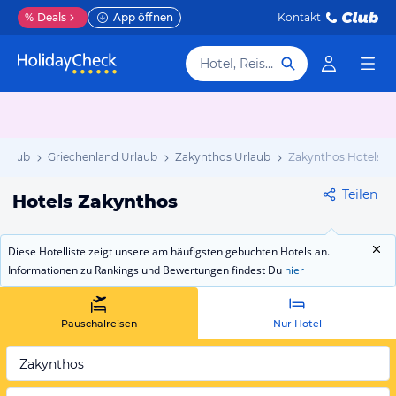
%
Deals
App öffnen
Kontakt
Hotel, Reiseziel
Urlaub
Griechenland Urlaub
Zakynthos Urlaub
Zakynthos Hotels
Teilen
Hotels Zakynthos
Diese Hotelliste zeigt unsere am häufigsten gebuchten Hotels an.
Informationen zu Rankings und Bewertungen findest Du
hier
Pauschalreisen
Nur Hotel
Zakynthos