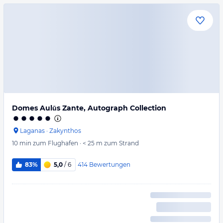
Domes Aulūs Zante, Autograph Collection
Laganas
·
Zakynthos
10 min
zum Flughafen
·
< 25 m
zum Strand
414
Bewertungen
83%
5,0
/ 6