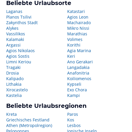
Beliebte Urlaubsorte
Laganas
Katastari
Planos Tsilivi
Agios Leon
Zakynthos Stadt
Machairado
Alykes
Mikro Nissi
Vassilikos
Marathias
Kalamaki
Volimes
Argassi
Korithi
Agios Nikolaos
Agia Marina
Agios Sostis
Keri
Limni Keriou
Ano Gerakari
Tragaki
Langadakia
Drosia
Anafonitria
Kalipado
Koiliomenos
Lithakia
Kypseli
Xirocastelo
Exo Chora
Kastelia
Kampi
Beliebte Urlaubsregionen
Kreta
Paros
Griechisches Festland
Kos
Athen (Metropolregion)
Lesbos
Peloponnes
Ionische Inseln