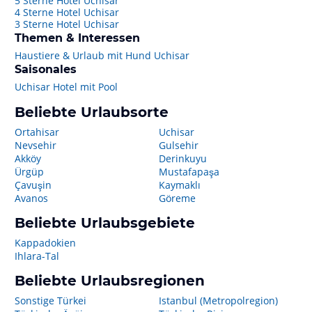
5 Sterne Hotel Uchisar
4 Sterne Hotel Uchisar
3 Sterne Hotel Uchisar
Themen & Interessen
Haustiere & Urlaub mit Hund Uchisar
Saisonales
Uchisar Hotel mit Pool
Beliebte Urlaubsorte
Ortahisar
Uchisar
Nevsehir
Gulsehir
Akköy
Derinkuyu
Ürgüp
Mustafapaşa
Çavuşin
Kaymaklı
Avanos
Göreme
Beliebte Urlaubsgebiete
Kappadokien
Ihlara-Tal
Beliebte Urlaubsregionen
Sonstige Türkei
Istanbul (Metropolregion)