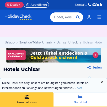
%
Deals
App öffnen
Kontakt
Hotel, Reiseziel
kei Urlaub
Sonstige Türkei Urlaub
Uchisar Urlaub
Uchisar Hotels
Teilen
Hotels Uchisar
Diese Hotelliste zeigt unsere am häufigsten gebuchten Hotels an.
Informationen zu Rankings und Bewertungen findest Du
hier
Pauschalreisen
Nur Hotel