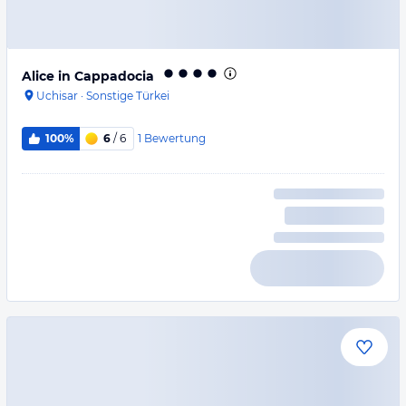
Alice in Cappadocia
Uchisar
·
Sonstige Türkei
1
Bewertung
100%
6
/ 6