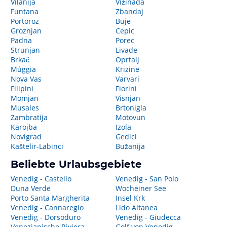
Vilanija
Vižinada
Funtana
Zbandaj
Portoroz
Buje
Groznjan
Cepic
Padna
Porec
Strunjan
Livade
Brkač
Oprtalj
Múggia
Krizine
Nova Vas
Varvari
Filipini
Fiorini
Momjan
Visnjan
Musales
Brtonigla
Zambratija
Motovun
Karojba
Izola
Novigrad
Gedici
Kaštelir-Labinci
Bužanija
Beliebte Urlaubsgebiete
Venedig - Castello
Venedig - San Polo
Duna Verde
Wocheiner See
Porto Santa Margherita
Insel Krk
Venedig - Cannaregio
Lido Altanea
Venedig - Dorsoduro
Venedig - Giudecca
Venezianische Riviera
Golf von Venedig