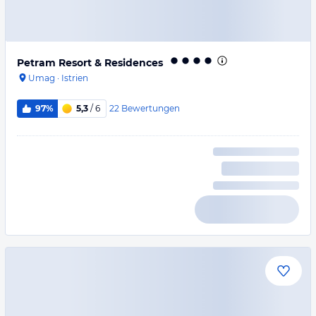
Petram Resort & Residences
Umag
·
Istrien
22
Bewertungen
97%
5,3
/ 6