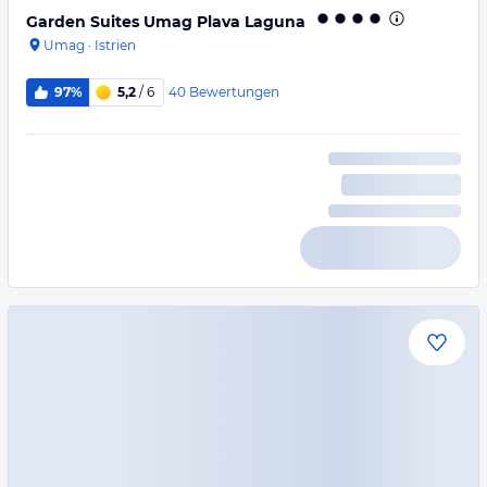
Garden Suites Umag Plava Laguna
Umag
·
Istrien
40
Bewertungen
97%
5,2
/ 6