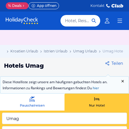
%
Deals
App öffnen
Kontakt
Hotel, Reiseziel
aub
Kroatien Urlaub
Istrien Urlaub
Umag Urlaub
Umag Hotels
Teilen
Hotels Umag
Diese Hotelliste zeigt unsere am häufigsten gebuchten Hotels an.
Informationen zu Rankings und Bewertungen findest Du
hier
Pauschalreisen
Nur Hotel
Umag