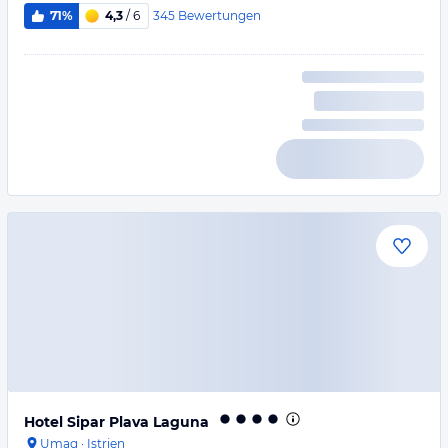
345
Bewertungen
71%
4,3
/ 6
Hotel Sipar Plava Laguna
Umag
·
Istrien